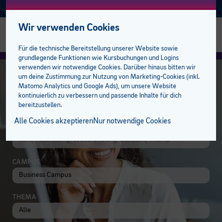
Facebook
Instagram
Linkedin
E-BFI
AKTUELL
Wir verwenden Cookies
Alle Sozial Campus Kurse
Alle Sprachkurse
Alle Talente-Kurse
Alle Lehrlingskurse
Management
Bildungsabschlüsse
Studiengänge
AK Förderungen
Einstufungstest
bfi Bildungscampus
bfi Standort Feldkirch
Stellenangebote
Für die technische Bereitstellung unserer Website sowie
grundlegende Funktionen wie Kursbuchungen und Logins
Gesundheit
Deutsch
Berufsreifeprüfung
Ausbilder:innen
Mitarbeiter
Lehre mit Matura
100 % online zum Abschluss
Privatpersonen
Bildungsberatung
Standorte
bfi Standort Dornbirn
Trainer:innen
verwenden wir notwendige Cookies. Darüber hinaus bitten wir
um deine Zustimmung zur Nutzung von Marketing-Cookies (inkl.
Matomo Analytics und Google Ads), um unsere Website
Medizinische Assistenzberufe
Englisch
Lehrabschluss
Lehrlinge
Sprachen
E-Learning plus
Öffentliche Aufträge
Unternehmen
bfi Freifahrt Ticket
BFI Team
EDV & KI
kontinuierlich zu verbessern und passende Inhalte für dich
bereitzustellen.
Pflege und Betreuung
Französisch
Lehre mit Matura
Campus der Lehrlinge
Berufsreifeprüfung
Förderungen
Karriere am bfi
Alle Cookies akzeptieren
Nur notwendige Cookies
IM KURSKATALOG STÖBERN
Pädagogik
Italienisch
Pflichtschulabschluss
Lehrabschluss
bfi Service Plus
Kooperationspartner
CAMPUS
Spanisch
Studiengänge
Pflichtschulabschluss
Unsere Campusbereiche
Weitere Sprachen
Öffentliche Auftraggeber
Pflegeassistenz & Pflegefachassistenz
THEMA