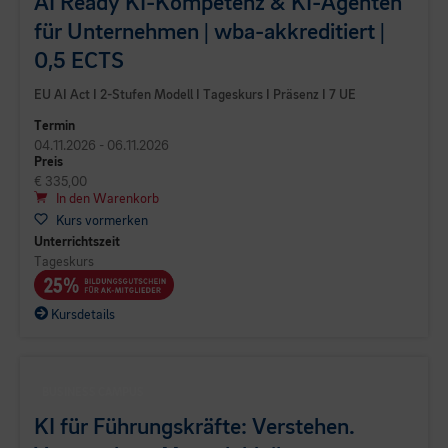
AI Ready KI-Kompetenz & KI-Agenten
für Unternehmen | wba-akkreditiert |
0,5 ECTS
EU AI Act I 2-Stufen Modell I Tageskurs I Präsenz I 7 UE
Termin
04.11.2026 - 06.11.2026
Preis
€ 335,00
In den Warenkorb
Kurs vormerken
Unterrichtszeit
Tageskurs
Kursdetails
BUSINESS CAMPUS
KI für Führungskräfte: Verstehen.