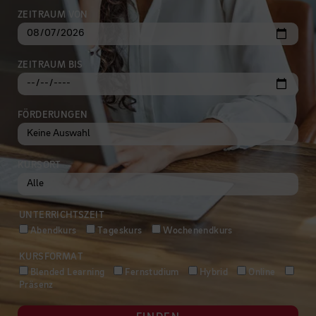
ZEITRAUM VON
ZEITRAUM BIS
FÖRDERUNGEN
KURSORT
UNTERRICHTSZEIT
Abendkurs
Tageskurs
Wochenendkurs
KURSFORMAT
Blended Learning
Fernstudium
Hybrid
Online
Präsenz