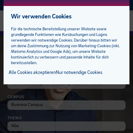
Facebook
Instagram
Linkedin
E-BFI
AKTUELL
Wir verwenden Cookies
Alle Sozial Campus Kurse
Alle Sprachkurse
Alle Talente-Kurse
Alle Lehrlingskurse
Management
Bildungsabschlüsse
Studiengänge
AK Förderungen
Einstufungstest
bfi Bildungscampus
bfi Standort Feldkirch
Stellenangebote
Für die technische Bereitstellung unserer Website sowie
grundlegende Funktionen wie Kursbuchungen und Logins
Gesundheit
Deutsch
Berufsreifeprüfung
Ausbilder:innen
Mitarbeiter
Lehre mit Matura
100 % online zum Abschluss
Privatpersonen
Bildungsberatung
Standorte
bfi Standort Dornbirn
Trainer:innen
verwenden wir notwendige Cookies. Darüber hinaus bitten wir
um deine Zustimmung zur Nutzung von Marketing-Cookies (inkl.
Matomo Analytics und Google Ads), um unsere Website
Medizinische Assistenzberufe
Englisch
Lehrabschluss
Lehrlinge
Sprachen
E-Learning plus
Öffentliche Aufträge
Unternehmen
bfi Freifahrt Ticket
BFI Team
Rechnungswesen
kontinuierlich zu verbessern und passende Inhalte für dich
bereitzustellen.
Pflege und Betreuung
Französisch
Lehre mit Matura
Campus der Lehrlinge
Berufsreifeprüfung
Förderungen
Karriere am bfi
Alle Cookies akzeptieren
Nur notwendige Cookies
IM KURSKATALOG STÖBERN
Pädagogik
Italienisch
Pflichtschulabschluss
Lehrabschluss
bfi Service Plus
Kooperationspartner
CAMPUS
Spanisch
Studiengänge
Pflichtschulabschluss
Unsere Campusbereiche
Weitere Sprachen
Öffentliche Auftraggeber
Pflegeassistenz & Pflegefachassistenz
THEMA