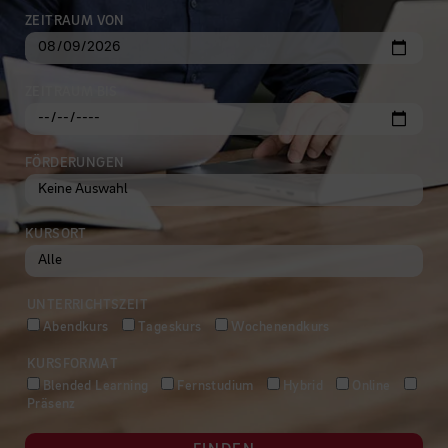
ZEITRAUM VON
ZEITRAUM BIS
FÖRDERUNGEN
KURSORT
UNTERRICHTSZEIT
Abendkurs
Tageskurs
Wochenendkurs
KURSFORMAT
Blended Learning
Fernstudium
Hybrid
Online
Präsenz