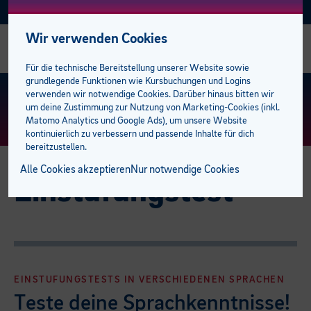
Facebook
Instagram
Linkedin
E-BFI
AKTUELL
Wir verwenden Cookies
Alle Kurse
Alle Business-Kurse
Alle Sozial Campus Kurse
Alle Sprachkurse
Alle Talente-Kurse
Alle Lehrlingskurse
Management
Studiengänge
AK Förderungen
bfi Bildungscampus
bfi Standort Feldkirch
Stellenangebote
Für die technische Bereitstellung unserer Website sowie
grundlegende Funktionen wie Kursbuchungen und Logins
Business Campus
E-Learning Lehrgänge
Gesundheit
Deutsch
Berufsreifeprüfung
Ausbilder:innen
Mitarbeiter
Lehre mit Matura
Privatpersonen
Standorte
bfi Standort Dornbirn
Trainer:innen
KURS FINDEN
> ERWEITERTE SUCHE
verwenden wir notwendige Cookies. Darüber hinaus bitten wir
um deine Zustimmung zur Nutzung von Marketing-Cookies (inkl.
Matomo Analytics und Google Ads), um unsere Website
EDV & KI
Sozial Campus
Medizinische Assistenzberufe
Englisch
Lehrabschluss
Lehrlinge
Sprachen
E-Learning plus
Unternehmen
BFI Team
kontinuierlich zu verbessern und passende Inhalte für dich
bereitzustellen.
Management
Pflege und Betreuung
Sprachen Campus
Französisch
Lehre mit Matura
Campus der Lehrlinge
Berufsreifeprüfung
Karriere am bfi
Alle Cookies akzeptieren
Nur notwendige Cookies
Einstufungstest
Marketing
Pädagogik
Italienisch
Talente Campus
Pflichtschulabschluss
Lehrabschluss
Kooperationspartner
Rechnungswesen
Spanisch
Studiengänge
Studiengänge
Pflichtschulabschluss
Weitere Sprachen
Öffentliche Auftraggeber
Campus der Lehrlinge
EINSTUFUNGSTESTS IN VERSCHIEDENEN SPRACHEN
Teste deine Sprachkenntnisse!