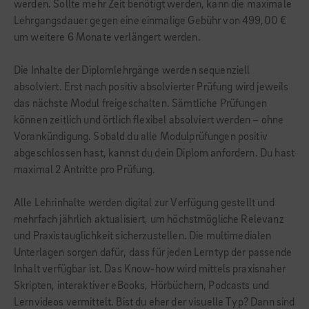
werden. Sollte mehr Zeit benötigt werden, kann die maximale
Lehrgangsdauer gegen eine einmalige Gebühr von 499,00 €
um weitere 6 Monate verlängert werden.
Die Inhalte der Diplomlehrgänge werden sequenziell
absolviert. Erst nach positiv absolvierter Prüfung wird jeweils
das nächste Modul freigeschalten. Sämtliche Prüfungen
können zeitlich und örtlich flexibel absolviert werden – ohne
Vorankündigung. Sobald du alle Modulprüfungen positiv
abgeschlossen hast, kannst du dein Diplom anfordern. Du hast
maximal 2 Antritte pro Prüfung.
Alle Lehrinhalte werden digital zur Verfügung gestellt und
mehrfach jährlich aktualisiert, um höchstmögliche Relevanz
und Praxistauglichkeit sicherzustellen. Die multimedialen
Unterlagen sorgen dafür, dass für jeden Lerntyp der passende
Inhalt verfügbar ist. Das Know-how wird mittels praxisnaher
Skripten, interaktiver eBooks, Hörbüchern, Podcasts und
Lernvideos vermittelt. Bist du eher der visuelle Typ? Dann sind