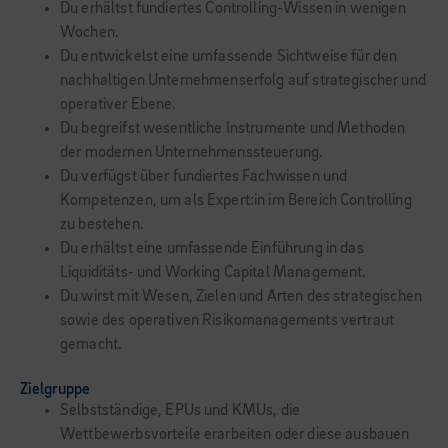
Du erhältst fundiertes Controlling-Wissen in wenigen
Wochen.
Du entwickelst eine umfassende Sichtweise für den
nachhaltigen Unternehmenserfolg auf strategischer und
operativer Ebene.
Du begreifst wesentliche Instrumente und Methoden
der modernen Unternehmenssteuerung.
Du verfügst über fundiertes Fachwissen und
Kompetenzen, um als Expert:in im Bereich Controlling
zu bestehen.
Du erhältst eine umfassende Einführung in das
Liquiditäts- und Working Capital Management.
Du wirst mit Wesen, Zielen und Arten des strategischen
sowie des operativen Risikomanagements vertraut
gemacht.
Zielgruppe
Selbstständige, EPUs und KMUs, die
Wettbewerbsvorteile erarbeiten oder diese ausbauen