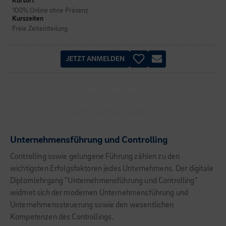
Kursort
100% Online ohne Präsenz
Kurszeiten
Freie Zeiteinteilung
JETZT ANMELDEN
100% ONLINE
BERUFSBEGLEITEND
START JEDERZEIT MÖGLICH
Unternehmensführung und Controlling
Controlling sowie gelungene Führung zählen zu den
wichtigsten Erfolgsfaktoren jedes Unternehmens. Der digitale
Diplomlehrgang "Unternehmensführung und Controlling"
widmet sich der modernen Unternehmensführung und
Unternehmenssteuerung sowie den wesentlichen
Kompetenzen des Controllings.