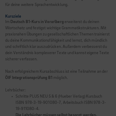
für deine weitere Sprachentwicklung.
Kursziele
Im
Deutsch B1-Kurs in Vorarlberg
erweiterst du deinen
Wortschatz und festigst wichtige Grammatikstrukturen. Mit
praxisnahen Übungen zu gesellschaftlichen Themen trainierst
du deine Kommunikationsfähigkeit und lernst, dich mündlich
und schriftlich klar auszudrücken. Außerdem verbesserst du
dein Verständnis komplexerer Texte und kannst eigene Texte
sicherer verfassen.
Nach erfolgreichem Kursabschluss ist eine Teilnahme an der
ÖIF Integrationsprüfung B1
möglich.
Lehrbücher:
Schritte PLUS NEU 5 & 6 (Hueber Verlag) Kursbuch
ISBN 978-3-19-901080-7, Arbeitsbuch ISBN 978-3-
19-911080-4.
Die Lehrbücher müssen selbst besorgt werden.