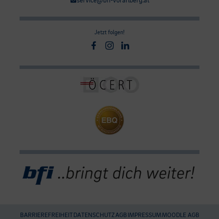
service@bfi-vorarlberg.at
Jetzt folgen!
Facebook
Instagram
Linkedin
BARRIEREFREIHEIT
DATENSCHUTZ
AGB
IMPRESSUM
MOODLE AGB