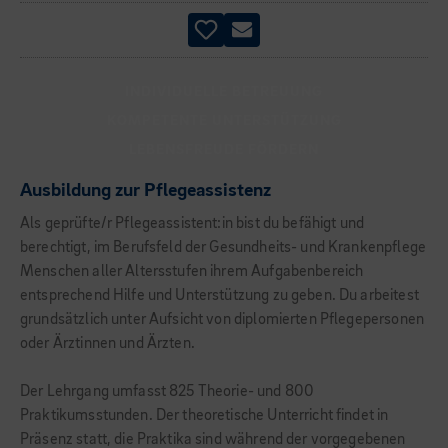
INDIVIDUELLE BETREUUNG
KOMPETENTE UNTERSTÜTZUNG
LEBENSFREUDE FÖRDERN
Ausbildung zur Pflegeassistenz
Als geprüfte/r Pflegeassistent:in bist du befähigt und
berechtigt, im Berufsfeld der Gesundheits- und Krankenpflege
Menschen aller Altersstufen ihrem Aufgabenbereich
entsprechend Hilfe und Unterstützung zu geben. Du arbeitest
grundsätzlich unter Aufsicht von diplomierten Pflegepersonen
oder Ärztinnen und Ärzten.
Der Lehrgang umfasst 825 Theorie- und 800
Praktikumsstunden. Der theoretische Unterricht findet in
Präsenz statt, die Praktika sind während der vorgegebenen