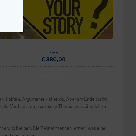
Preis
€ 380,00
TAGESKURS
n, Fakten, Argumente - alles da. Aber am Ende bleibt
aftvolle Methode, um komplexe Themen verständlich zu
Erinnerung bleiben. Die Teilnehmenden lernen, was eine