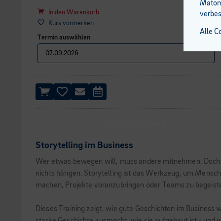
Matomo
In den Warenkorb
verbes
Kurs vormerken
Alle C
Termin auswählen
AGILE METHODEN
Storytelling im Business
Wer etwas bewegen will, muss andere mitnehmen. Doch wie
nichts hängen. Storytelling ist das Werkzeug, um Mensch
machen, Projekte voranzubringen oder Teams zu begeist
Dieses Training zeigt, wie gute Geschichten im Business w