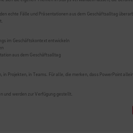
wie sich die eigenen Themen in Storys verwandeln lassen, die berüh
n echte Fälle und Präsentationen aus dem Geschäftsalltag überarbeit
t.
ings im Geschäftskontext entwickeln
en
tation aus dem Geschäftsalltag
, in Projekten, in Teams. Für alle, die merken, dass PowerPoint allein
fen und werden zur Verfügung gestellt.