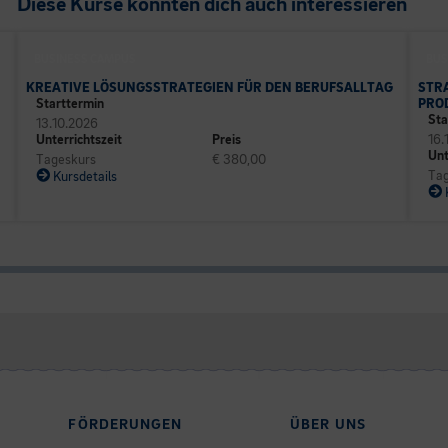
Diese Kurse könnten dich auch interessieren
BUSINESS CAMPUS
BUS
KREATIVE LÖSUNGSSTRATEGIEN FÜR DEN BERUFSALLTAG
STR
Starttermin
PRO
Sta
13.10.2026
Unterrichtszeit
Preis
16.
Unt
Tageskurs
€ 380,00
Tag
Kursdetails
FÖRDERUNGEN
ÜBER UNS