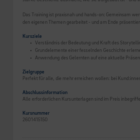
starke Geschichte ausmacht, wie sie aufgebaut ist - und 
Das Training ist praxisnah und hands-on: Gemeinsam werde
den eigenen Themen gearbeitet - und am Ende präsentier
Kursziele
Verständnis der Bedeutung und Kraft des Storytell
Grundelemente einer fesselnden Geschichte erlern
Anwendung des Gelernten auf eine aktuelle Präsen
Zielgruppe
Perfekt für alle, die mehr erreichen wollen: bei Kund:innen
Abschlussinformation
Alle erforderlichen Kursunterlagen sind im Preis inbegrif
Kursnummer
2601415150