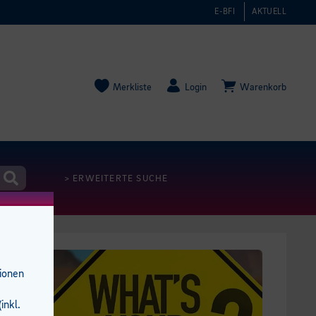
E-BFI
AKTUELL
Merkliste
Login
Warenkorb
> ERWEITERTE SUCHE
tionen
inkl.