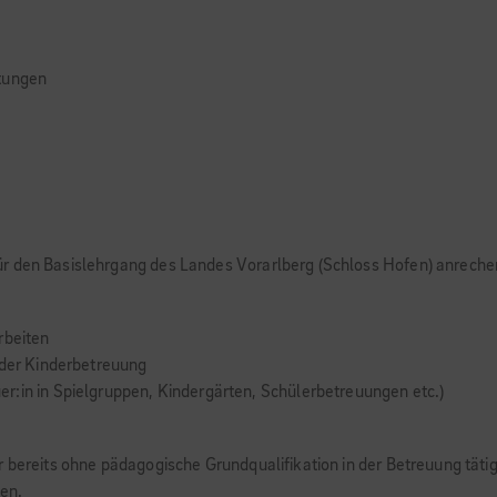
htungen
ür den Basislehrgang des Landes Vorarlberg (Schloss Hofen) anreche
rbeiten
 der Kinderbetreuung
r:in in Spielgruppen, Kindergärten, Schülerbetreuungen etc.)
r bereits ohne pädagogische Grundqualifikation in der Betreuung täti
en.