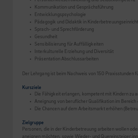
Persönlichkeitsentwicklung und Selbstkompetenz
Kommunikation und Gesprächsführung
Entwicklungspsychologie
Pädagogik und Didaktik in Kinderbetreuungseinric
Sprach- und Sprechförderung
Gesundheit
Sensibilisierung für Auffälligkeiten
Interkulturelle Erziehung und Diversität
Präsentation Abschlussarbeiten
Der Lehrgang ist beim Nachweis von 150 Praxisstunden f
Kursziele
Die Fähigkeit erlangen, kompetent mit Kindern zu a
Aneignung von beruflicher Qualifikation im Bereich
Die Chancen auf dem Arbeitsmarkt erhöhen (Betreue
Zielgruppe
Personen, die in der Kinderbetreuung arbeiten wollen ode
aneignen möchten, sowie Wieder- und Quereinsteiger:inn