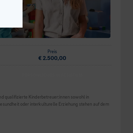
Preis
€ 2.500,00
PERSÖNLICHES WACHSTUM
d qualifizierte Kinderbetreuer:innen sowohl in
esundheit oder interkulturelle Erziehung stehen auf dem