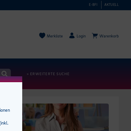
E-BFI
AKTUELL
Merkliste
Login
Warenkorb
> ERWEITERTE SUCHE
tionen
inkl.