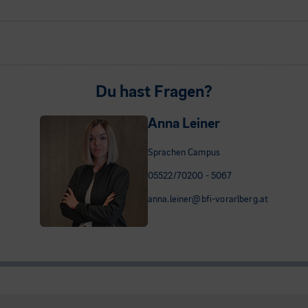
Du hast Fragen?
Anna Leiner
Sprachen Campus
05522/70200 - 5067
anna.leiner@bfi-vorarlberg.at