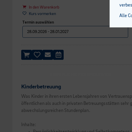
verbes
In den Warenkorb
Kurs vormerken
Alle C
Termin auswählen
BERUFLICHE PERSPEKTIVEN
Kinderbetreuung
Was Kinder in ihren ersten Lebensjahren von Vertrauenspe
öffentlichen als auch in privaten Betreuungsstätten sehr
abwechslungsreichen Stundenplan.
Inhalte: