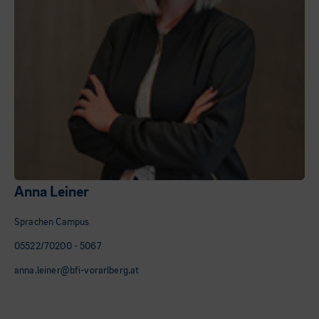
Anna Leiner
Sprachen Campus
05522/70200 - 5067
anna.leiner@bfi-vorarlberg.at