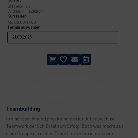
Kursort
BFI Feldkirch
Widnau 4, Feldkirch
Kurszeiten
Mo 08:00-17:00
Termin auswählen
AGILE METHODEN
KOMPETENTE UNTERSTÜTZUNG
PRAKTISCHE ÜBUNGEN
Teambuilding
In einer zunehmend projektorientierten Arbeitswelt ist
Teamwork der Schlüssel zum Erfolg. Doch was macht aus
einer Gruppe ein echtes Team? In diesem interaktiven