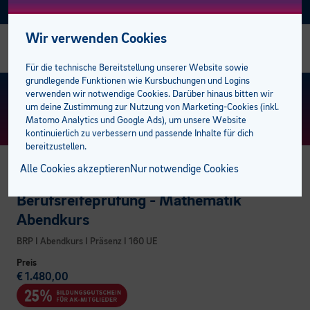
Facebook
Instagram
Linkedin
E-BFI
AKTUELL
Wir verwenden Cookies
Alle Business-Kurse
Alle Sozial Campus Kurse
Alle Sprachkurse
Alle Lehrlingskurse
Management
Bildungsabschlüsse
Studiengänge
AK Förderungen
Einstufungstest
bfi Bildungscampus
bfi Standort Feldkirch
Stellenangebote
Für die technische Bereitstellung unserer Website sowie
grundlegende Funktionen wie Kursbuchungen und Logins
E-Learning Lehrgänge
Gesundheit
Deutsch
Ausbilder:innen
Mitarbeiter
Lehre mit Matura
100 % online zum Abschluss
Privatpersonen
Bildungsberatung
Standorte
bfi Standort Dornbirn
Trainer:innen
KURS FINDEN
> ERWEITERTE SUCHE
verwenden wir notwendige Cookies. Darüber hinaus bitten wir
um deine Zustimmung zur Nutzung von Marketing-Cookies (inkl.
Matomo Analytics und Google Ads), um unsere Website
EDV & KI
Medizinische Assistenzberufe
Englisch
Lehrlinge
Sprachen
E-Learning plus
Öffentliche Aufträge
Unternehmen
bfi Freifahrt Ticket
BFI Team
kontinuierlich zu verbessern und passende Inhalte für dich
bereitzustellen.
Management
Pflege und Betreuung
Französisch
Campus der Lehrlinge
Berufsreifeprüfung
Förderungen
Karriere am bfi
Alle Cookies akzeptieren
Nur notwendige Cookies
TALENTE CAMPUS
Marketing
Pädagogik
Italienisch
Lehrabschluss
bfi Service Plus
Kooperationspartner
Berufsreifeprüfung - Mathematik
Abendkurs
Rechnungswesen
Spanisch
Pflichtschulabschluss
Unsere Campusbereiche
BRP I Abendkurs I Präsenz I 160 UE
Preis
Weitere Sprachen
Pflegeassistenz & Pflegefachassistenz
€ 1.480,00