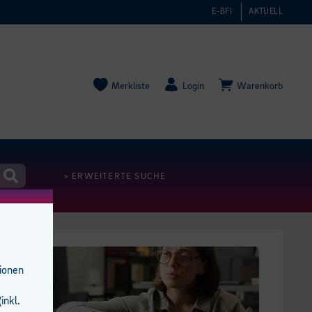
E-BFI
AKTUELL
Merkliste
Login
Warenkorb
> ERWEITERTE SUCHE
tionen
inkl.