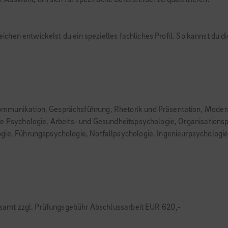
uswahl, um sich für spezifische Berufsfelder zu qualifizieren.
hen entwickelst du ein spezielles fachliches Profil. So kannst du d
ommunikation, Gesprächsführung, Rhetorik und Präsentation, Moder
he Psychologie, Arbeits- und Gesundheitspsychologie, Organisations
gie, Führungspsychologie, Notfallpsychologie, Ingenieurpsychologi
samt zzgl. Prüfungsgebühr Abschlussarbeit EUR 620,-