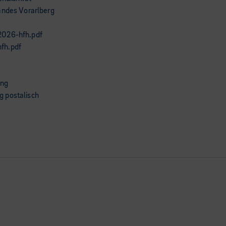
andes Vorarlberg
2026-hfh.pdf
fh.pdf
ung
 postalisch