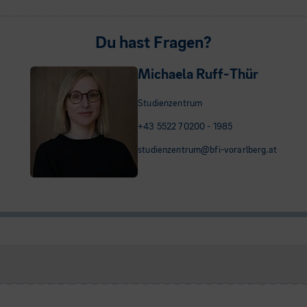
Du hast Fragen?
Michaela Ruff-Thür
Studienzentrum
+43 5522 70200 - 1985
studienzentrum@bfi-vorarlberg.at