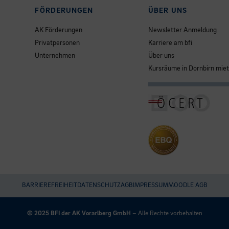
FÖRDERUNGEN
ÜBER UNS
AK Förderungen
Newsletter Anmeldung
Privatpersonen
Karriere am bfi
Unternehmen
Über uns
Kursräume in Dornbirn mie
BARRIEREFREIHEIT
DATENSCHUTZ
AGB
IMPRESSUM
MOODLE AGB
Umgesetzt
mit
© 2025 BFI der AK Vorarlberg GmbH
– Alle Rechte vorbehalten
esraSoft