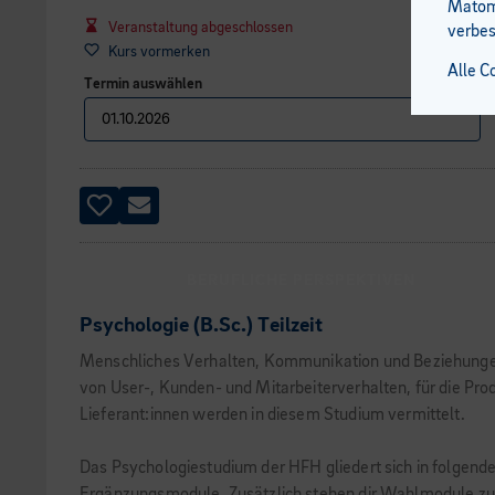
Matomo
Veranstaltung abgeschlossen
verbes
Kurs vormerken
Alle C
Termin auswählen
BERUFLICHE PERSPEKTIVEN
Psychologie (B.Sc.) Teilzeit
Menschliches Verhalten, Kommunikation und Beziehungen w
von User-, Kunden- und Mitarbeiterverhalten, für die P
Lieferant:innen werden in diesem Studium vermittelt.
Das Psychologiestudium der HFH gliedert sich in folgen