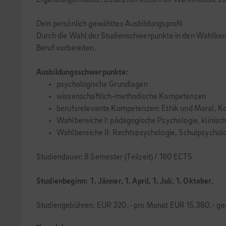
Ergänzungsmodule. Zusätzlich stehen dir Wahlmodule zur A
Dein persönlich gewähltes Ausbildungsprofil
Durch die Wahl der Studienschwerpunkte in den Wahlbereic
Beruf vorbereiten.
Ausbildungsschwerpunkte:
psychologische Grundlagen
wissenschaftlich-methodische Kompetenzen
berufsrelevante Kompetenzen: Ethik und Moral, K
Wahlbereiche I: pädagogische Psychologie, klinisc
Wahlbereiche II: Rechtspsychologie, Schulpsycholo
Studiendauer: 8 Semester (Teilzeit) / 180 ECTS
Studienbeginn: 1. Jänner, 1. April,
1. Juli, 1. Oktober,
Studiengebühren: EUR 320,- pro Monat EUR 15.360,- ge