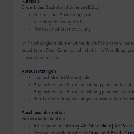
Kursziele
Erwerb des Bachelor of Science (B.Sc.)
Persönliches Ausbildungsprofil
Vielfältige Einsatzgebiete
Professionalitätsentwicklung
Im Psychologiestudium erwirbst du die Fähigkeiten, bede
bewältigen. Dies können gesellschaftliche Wandlungsproz
Erkrankungen sein.
Voraussetzungen
Hochschulreife (Matura) oder
Abgeschlossene Berufsausbildung plus anerkannte 
Abgeschlossene Berufsausbildung plus min. zwei J
Berufsreifeprüfung plus abgeschlossene Berufsausb
Abschlussinformation
Fördermöglichkeiten:
AK-Stipendium:
Antrag-AK-Stipendium | AK Vorarl
Stipendiumstelle Innsbruck:
Studium & Beruf - Sti