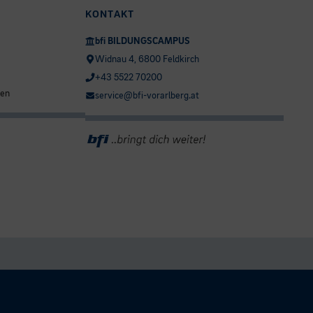
KONTAKT
bfi BILDUNGSCAMPUS
Widnau 4, 6800 Feldkirch
+43 5522 70200
ten
service@bfi-vorarlberg.at