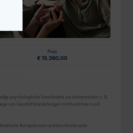
Preis
€ 15.360,00
PERSÖNLICHES WACHSTUM
ge psychologische Verständnis zur Interpretation z. B.
flege von Geschäftsbeziehungen mit Kund:innen und
methodische Kompetenzen und berufsrelevante