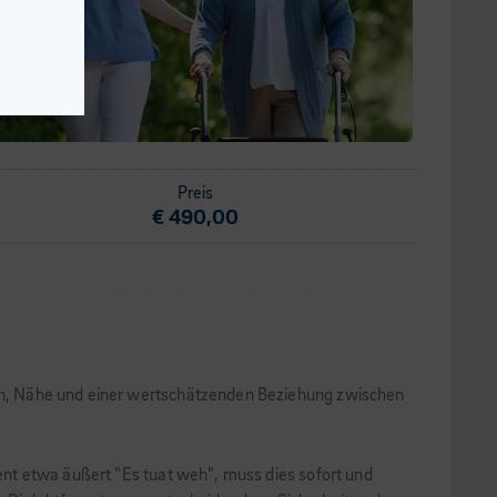
Preis
€ 490,00
ERWEITERTER WORTSCHATZ
auen, Nähe und einer wertschätzenden Beziehung zwischen
ient etwa äußert "Es tuat weh", muss dies sofort und