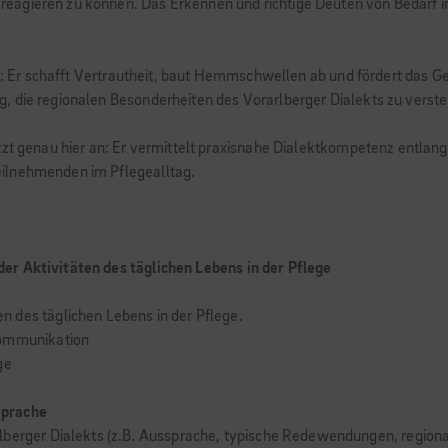
eagieren zu können. Das Erkennen und richtige Deuten von Bedarf in
le: Er schafft Vertrautheit, baut Hemmschwellen ab und fördert das Ge
, die regionalen Besonderheiten des Vorarlberger Dialekts zu vers
zt genau hier an: Er vermittelt praxisnahe Dialektkompetenz entlang 
eilnehmenden im Pflegealltag.
er Aktivitäten des täglichen Lebens in der Pflege
 des täglichen Lebens in der Pflege.
Kommunikation
ge
Sprache
lberger Dialekts (z.B. Aussprache, typische Redewendungen, regiona