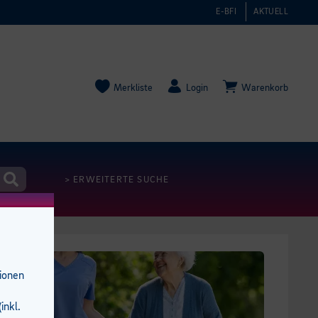
E-BFI
AKTUELL
Merkliste
Login
Warenkorb
> ERWEITERTE SUCHE
tionen
inkl.