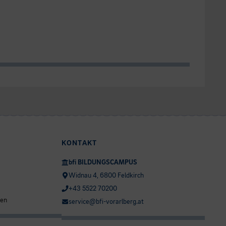
KONTAKT
bfi BILDUNGSCAMPUS
Widnau 4, 6800 Feldkirch
+43 5522 70200
ten
service@bfi-vorarlberg.at