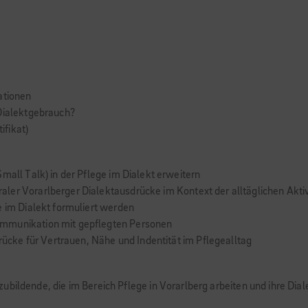
ationen
 Dialektgebrauch?
ifikat)
mall Talk) in der Pflege im Dialekt erweitern
ler Vorarlberger Dialektausdrücke im Kontext der alltäglichen Akti
e im Dialekt formuliert werden
ommunikation mit gepflegten Personen
Brücke für Vertrauen, Nähe und Indentität im Pflegealltag
ubildende, die im Bereich Pflege in Vorarlberg arbeiten und ihre Di