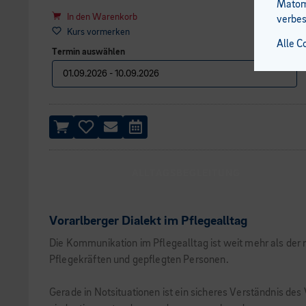
Matomo
In den Warenkorb
verbes
Kurs vormerken
Alle C
Termin auswählen
ALLTAGSBEGLEITUNG
Vorarlberger Dialekt im Pflegealltag
Die Kommunikation im Pflegealltag ist weit mehr als der
Pflegekräften und gepflegten Personen.
Gerade in Notsituationen ist ein sicheres Verständnis des