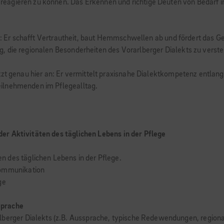
eagieren zu können. Das Erkennen und richtige Deuten von Bedarf in
le: Er schafft Vertrautheit, baut Hemmschwellen ab und fördert das Ge
, die regionalen Besonderheiten des Vorarlberger Dialekts zu vers
zt genau hier an: Er vermittelt praxisnahe Dialektkompetenz entlang 
eilnehmenden im Pflegealltag.
er Aktivitäten des täglichen Lebens in der Pflege
 des täglichen Lebens in der Pflege.
Kommunikation
ge
Sprache
lberger Dialekts (z.B. Aussprache, typische Redewendungen, regiona