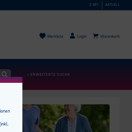
E-BFI
AKTUELL
Merkliste
Login
Warenkorb
> ERWEITERTE SUCHE
tionen
inkl.