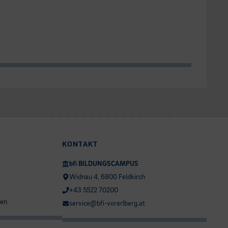
KONTAKT
bfi BILDUNGSCAMPUS
Widnau 4, 6800 Feldkirch
+43 5522 70200
ten
service@bfi-vorarlberg.at