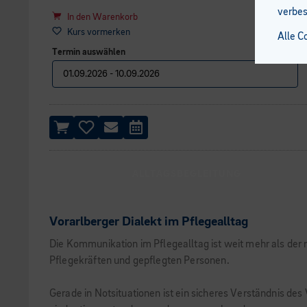
verbes
In den Warenkorb
Kurs vormerken
Alle C
Termin auswählen
ALLTAGSBEGLEITUNG
Vorarlberger Dialekt im Pflegealltag
Die Kommunikation im Pflegealltag ist weit mehr als der
Pflegekräften und gepflegten Personen.
Gerade in Notsituationen ist ein sicheres Verständnis des