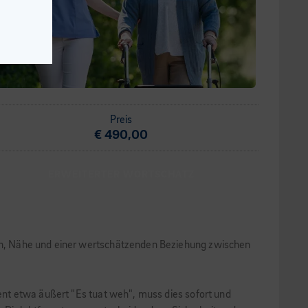
Preis
€ 490,00
ERWEITERTER WORTSCHATZ
auen, Nähe und einer wertschätzenden Beziehung zwischen
ient etwa äußert "Es tuat weh", muss dies sofort und