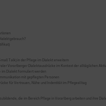
ationen
 Dialektgebrauch?
ifikat)
mall Talk) in der Pflege im Dialekt erweitern
ler Vorarlberger Dialektausdrücke im Kontext der alltäglichen Akti
e im Dialekt formuliert werden
ommunikation mit gepflegten Personen
Brücke für Vertrauen, Nähe und Indentität im Pflegealltag
ubildende, die im Bereich Pflege in Vorarlberg arbeiten und ihre Di