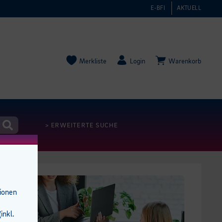
E-BFI
AKTUELL
Merkliste
Login
Warenkorb
> ERWEITERTE SUCHE
tionen
inkl.