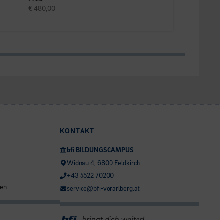
€ 480,00
KONTAKT
bfi BILDUNGSCAMPUS
Widnau 4, 6800 Feldkirch
+43 5522 70200
ten
service@bfi-vorarlberg.at