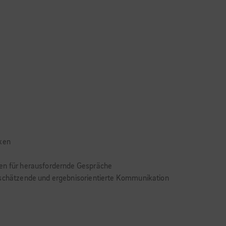
rken
den für herausfordernde Gespräche
tschätzende und ergebnisorientierte Kommunikation