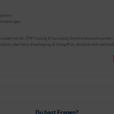
ojekten
ntwicklungen
menarbeit mit der ZTN Training & Consulting GmbH entwickelt wurden
ne kleine, aber feine Verpflegung ist inbegriffen, damit du dich währe
Du hast Fragen?