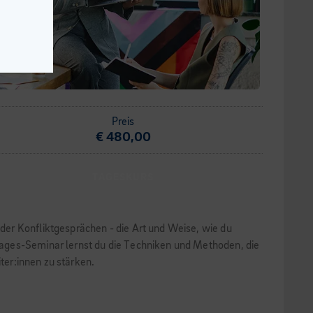
Preis
€ 480,00
TAGESKURS
der Konfliktgesprächen - die Art und Weise, wie du
Tages-Seminar lernst du die Techniken und Methoden, die
ter:innen zu stärken.