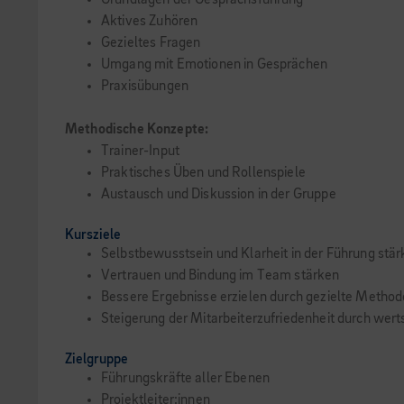
Grundlagen der Gesprächsführung
Aktives Zuhören
Gezieltes Fragen
Umgang mit Emotionen in Gesprächen
Praxisübungen
Methodische Konzepte:
Trainer-Input
Praktisches Üben und Rollenspiele
Austausch und Diskussion in der Gruppe
Kursziele
Selbstbewusstsein und Klarheit in der Führung stä
Vertrauen und Bindung im Team stärken
Bessere Ergebnisse erzielen durch gezielte Metho
Steigerung der Mitarbeiterzufriedenheit durch wer
Zielgruppe
Führungskräfte aller Ebenen
Projektleiter:innen