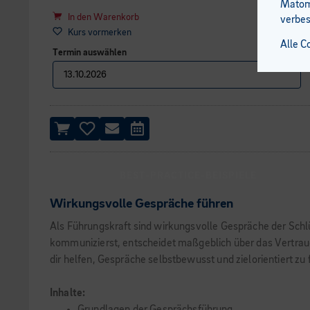
Matomo
In den Warenkorb
verbes
Kurs vormerken
Alle C
Termin auswählen
BEST-PRACTICE-BEISPIELE
Wirkungsvolle Gespräche führen
Als Führungskraft sind wirkungsvolle Gespräche der Schl
kommunizierst, entscheidet maßgeblich über das Vertraue
dir helfen, Gespräche selbstbewusst und zielorientiert zu 
Inhalte: