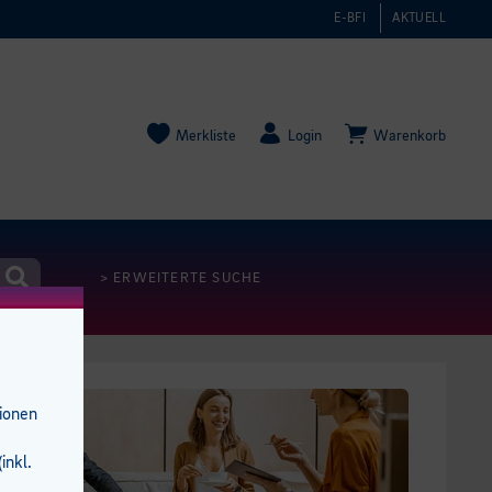
E-BFI
AKTUELL
Merkliste
Login
Warenkorb
> ERWEITERTE SUCHE
tionen
inkl.