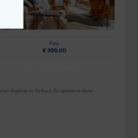
Preis
€ 399,00
START JEDERZEIT MÖGLICH
schen Aspekte im Verkauf. Du optimierst deine