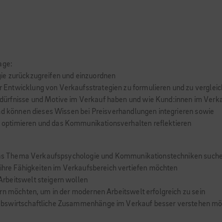
age:
ie zurückzugreifen und einzuordnen
Entwicklung von Verkaufsstrategien zu formulieren und zu verglei
dürfnisse und Motive im Verkauf haben und wie Kund:innen im Verk
und können dieses Wissen bei Preisverhandlungen integrieren sowie
optimieren und das Kommunikationsverhalten reflektieren
n das Thema Verkaufspsychologie und Kommunikationstechniken such
 ihre Fähigkeiten im Verkaufsbereich vertiefen möchten
rbeitswelt steigern wollen
rn möchten, um in der modernen Arbeitswelt erfolgreich zu sein
bswirtschaftliche Zusammenhänge im Verkauf besser verstehen möch