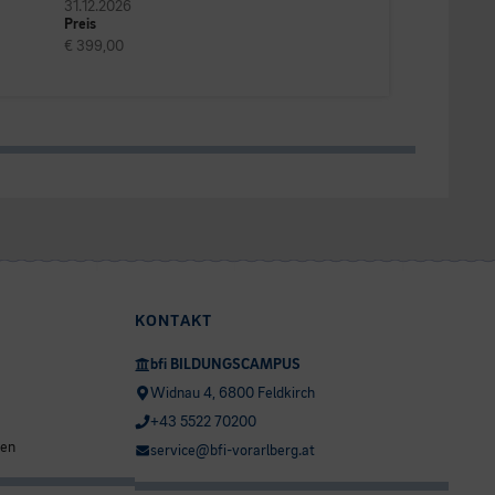
31.12.2026
Preis
€ 399,00
KONTAKT
bfi BILDUNGSCAMPUS
Widnau 4, 6800 Feldkirch
+43 5522 70200
ten
service@bfi-vorarlberg.at