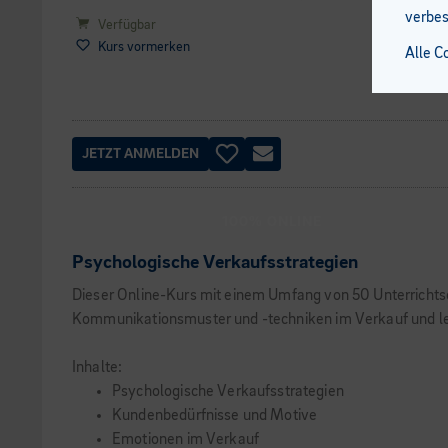
verbes
Verfügbar
Kurs vormerken
Alle C
JETZT ANMELDEN
100% ONLINE
Psychologische Verkaufsstrategien
Dieser Online-Kurs mit einem Umfang von 50 Unterrichtse
Kommunikationsmuster und -techniken im Verkauf und ler
Inhalte:
Psychologische Verkaufsstrategien
Kundenbedürfnisse und Motive
Emotionen im Verkauf