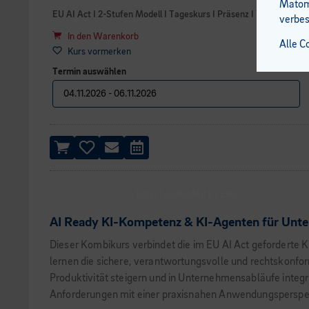
Matomo
EU AI Act I 2-Stufen Modell I Tageskurs I Präsenz I 7 UE
verbes
In den Warenkorb
Alle C
Kurs vormerken
Termin auswählen
DIGITALKOMPETENZ
AI Ready KI-Kompetenz & KI-Agenten für Unte
Dieser Kombikurs verbindet die im EU AI Act geforderte
lernen die sichere, verantwortungsvolle und rechtskonf
Produktivität steigern und in Unternehmensabläufe integ
Anforderungen mit einer praxisnahen Anwendungsperspek