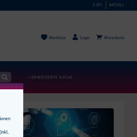
E-BFI
AKTUELL
Merkliste
Login
Warenkorb
> ERWEITERTE SUCHE
tionen
inkl.