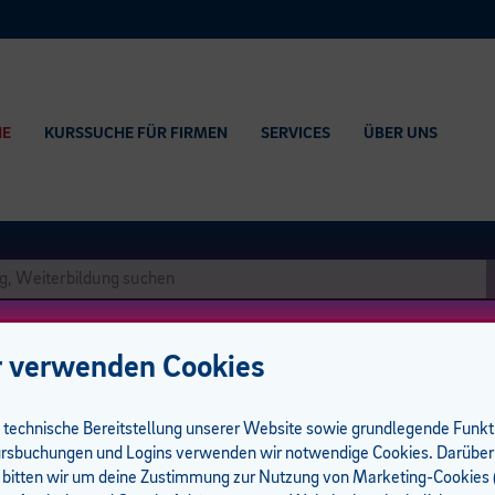
HE
KURSSUCHE FÜR FIRMEN
SERVICES
ÜBER UNS
 verwenden Cookies
e technische Bereitstellung unserer Website sowie grundlegende Funk
ür Unternehmen | wba-akkreditiert | 0,5
rsbuchungen und Logins verwenden wir notwendige Cookies. Darüber
 bitten wir um deine Zustimmung zur Nutzung von Marketing-Cookies (