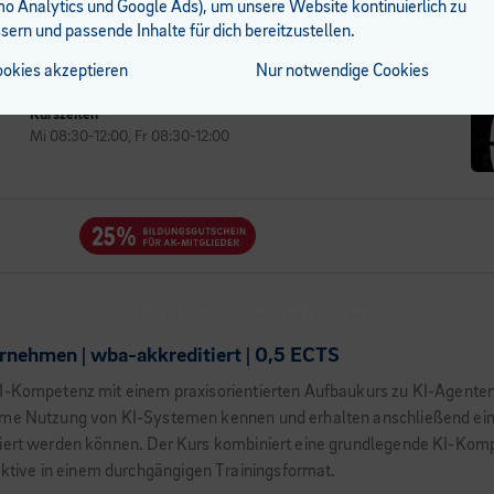
 Analytics und Google Ads), um unsere Website kontinuierlich zu
sern und passende Inhalte für dich bereitzustellen.
Kursort
ookies akzeptieren
Nur notwendige Cookies
BFI Feldkirch
Widnau 4, Feldkirch
Kurszeiten
Mi 08:30-12:00, Fr 08:30-12:00
ERWEITERUNG FACHWISSEN
rnehmen | wba-akkreditiert | 0,5 ECTS
 KI-Kompetenz mit einem praxisorientierten Aufbaukurs zu KI-Agen
orme Nutzung von KI-Systemen kennen und erhalten anschließend ein
riert werden können. Der Kurs kombiniert eine grundlegende KI-Kom
tive in einem durchgängigen Trainingsformat.