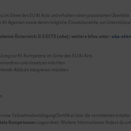
m Sinne des EU AI Acts und erhalten einen praxisnahen Überblick 
on KI-Agenten sowie deren mögliche Einsatzbereiche zur Unterstütz
ademie Österreich: 0.5 ECTS (wba) | weitere Infos unter:
wba-akkre
hulung zur KI-Kompetenz im Sinne des EU AI Acts
n einordnen und einsetzen möchten
tehende Abläufe integrieren möchten
en
 eine Teilnahmebestätigung/Zertifikat über die vermittelten Inhalt
itale Kompetenzen
zugeordnet. Weitere Informationen findest du un