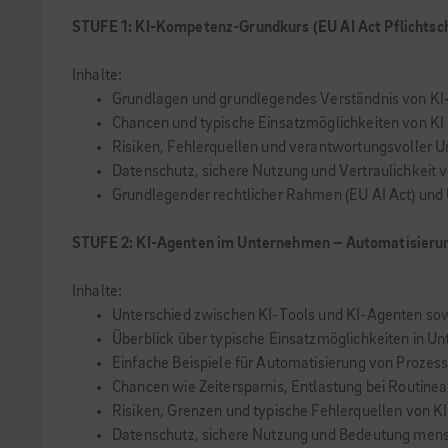
STUFE 1: KI-Kompetenz-Grundkurs (EU AI Act Pflichtsc
Inhalte:
Grundlagen und grundlegendes Verständnis von KI
Chancen und typische Einsatzmöglichkeiten von KI
Risiken, Fehlerquellen und verantwortungsvoller 
Datenschutz, sichere Nutzung und Vertraulichkeit 
Grundlegender rechtlicher Rahmen (EU AI Act) und
STUFE 2: KI-Agenten im Unternehmen – Automatisierun
Inhalte:
Unterschied zwischen KI-Tools und KI-Agenten so
Überblick über typische Einsatzmöglichkeiten in 
Einfache Beispiele für Automatisierung von Prozes
Chancen wie Zeitersparnis, Entlastung bei Routinea
Risiken, Grenzen und typische Fehlerquellen von K
Datenschutz, sichere Nutzung und Bedeutung mens