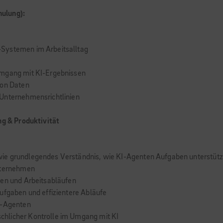
hulung):
-Systemen im Arbeitsalltag
Umgang mit KI-Ergebnissen
von Daten
 Unternehmensrichtlinien
g & Produktivität
wie grundlegendes Verständnis, wie KI-Agenten Aufgaben unterstüt
Unternehmen
sen und Arbeitsabläufen
ufgaben und effizientere Abläufe
I-Agenten
chlicher Kontrolle im Umgang mit KI