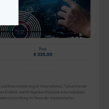
Preis
€ 335,00
WESENTLICHE INFOS
ten und Automatisierung im Unternehmen. Teilnehmende
en Einblick, wie KI-Agenten Prozesse automatisieren,
petenzvermittlung im Sinne der regulatorischen