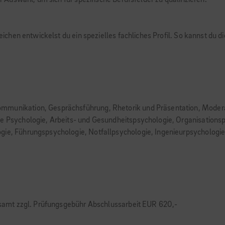
uswahl, um sich für spezifische Berufsfelder zu qualifizieren.
hen entwickelst du ein spezielles fachliches Profil. So kannst du d
ommunikation, Gesprächsführung, Rhetorik und Präsentation, Moder
he Psychologie, Arbeits- und Gesundheitspsychologie, Organisations
gie, Führungspsychologie, Notfallpsychologie, Ingenieurpsychologi
amt zzgl. Prüfungsgebühr Abschlussarbeit EUR 620,-