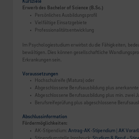
Kursziele
Erwerb des Bachelor of Science (B.Sc.)
Persönliches Ausbildungsprofil
Vielfältige Einsatzgebiete
Professionalitätsentwicklung
Im Psychologiestudium erwirbst du die Fähigkeiten, bede
bewältigen. Dies können gesellschaftliche Wandlungsproz
Erkrankungen sein.
Voraussetzungen
Hochschulreife (Matura) oder
Abgeschlossene Berufsausbildung plus anerkannte 
Abgeschlossene Berufsausbildung plus min. zwei J
Berufsreifeprüfung plus abgeschlossene Berufsausb
Abschlussinformation
Fördermöglichkeiten:
AK-Stipendium:
Antrag-AK-Stipendium | AK Vorarl
Stipendiumstelle Innsbruck:
Studium & Beruf - Sti