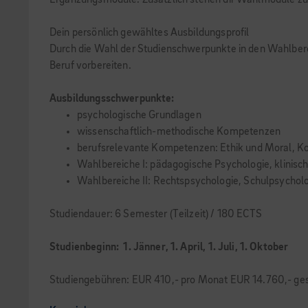
Ergänzungsmodule. Zusätzlich stehen dir Wahlmodule zur A
Dein persönlich gewähltes Ausbildungsprofil
Durch die Wahl der Studienschwerpunkte in den Wahlbereic
Beruf vorbereiten.
Ausbildungsschwerpunkte:
psychologische Grundlagen
wissenschaftlich-methodische Kompetenzen
berufsrelevante Kompetenzen: Ethik und Moral, K
Wahlbereiche I: pädagogische Psychologie, klinisc
Wahlbereiche II: Rechtspsychologie, Schulpsycholo
Studiendauer: 6 Semester (Teilzeit) / 180 ECTS
Studienbeginn: 1. Jänner, 1. April, 1. Juli, 1. Oktober
Studiengebühren: EUR 410,- pro Monat EUR 14.760,- ges