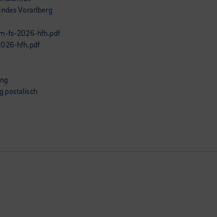
andes Vorarlberg
um-fs-2026-hfh.pdf
2026-hfh.pdf
ung
 postalisch