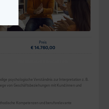
Preis
€ 14.760,00
PERSÖNLICHES WACHSTUM
ge psychologische Verständnis zur Interpretation z. B.
flege von Geschäftsbeziehungen mit Kund:innen und
methodische Kompetenzen und berufsrelevante