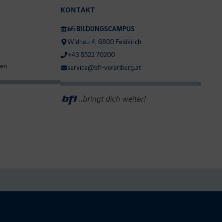
KONTAKT
bfi BILDUNGSCAMPUS
Widnau 4, 6800 Feldkirch
+43 5522 70200
ten
service@bfi-vorarlberg.at