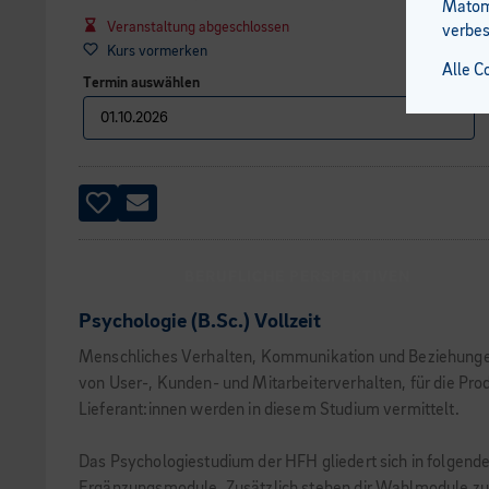
Matomo
Veranstaltung abgeschlossen
verbes
Kurs vormerken
Alle C
Termin auswählen
BERUFLICHE PERSPEKTIVEN
Psychologie (B.Sc.) Vollzeit
Menschliches Verhalten, Kommunikation und Beziehungen w
von User-, Kunden- und Mitarbeiterverhalten, für die P
Lieferant:innen werden in diesem Studium vermittelt.
Das Psychologiestudium der HFH gliedert sich in folgen