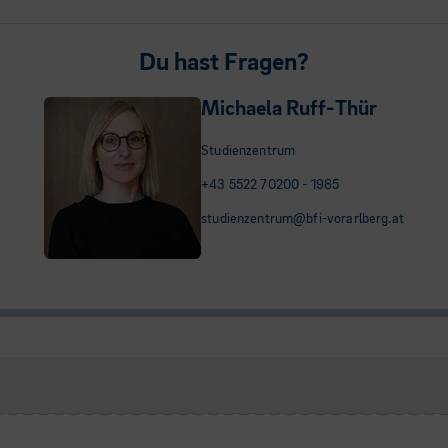
Du hast Fragen?
Michaela Ruff-Thür
Studienzentrum
+43 5522 70200 - 1985
studienzentrum@bfi-vorarlberg.at