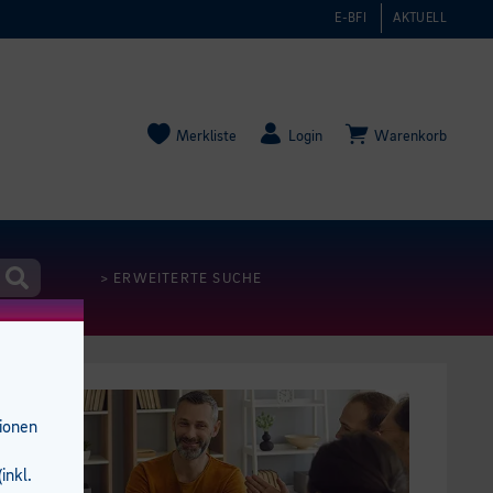
E-BFI
AKTUELL
Merkliste
Login
Warenkorb
> ERWEITERTE SUCHE
tionen
inkl.