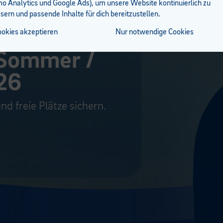
 Analytics und Google Ads), um unsere Website kontinuierlich zu
sern und passende Inhalte für dich bereitzustellen.
ch ist da!
ookies akzeptieren
Nur notwendige Cookies
Sommer /
26
nd freie Plätze sichern.