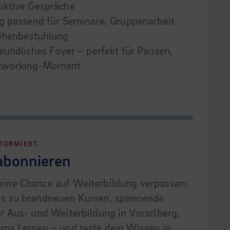
uktive Gespräche
ng passend für Seminare, Gruppenarbeit
eihenbestuhlung
eundliches Foyer – perfekt für Pausen,
etworking-Moment
NFORMIERT.
 abonnieren
eine Chance auf Weiterbildung verpassen:
fos zu brandneuen Kursen, spannende
er Aus- und Weiterbildung in Vorarlberg,
 ums Lernen – und teste dein Wissen in