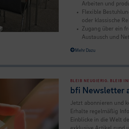
Arbeiten und prod
Flexible Bestuhlu
oder klassische R
Zugang über ein fr
Austausch und N
Mehr Dazu
BLEIB NEUGIERIG. BLEIB I
bfi Newsletter
Jetzt abonnieren und k
Erhalte regelmäßig In
Einblicke in die Welt d
exklusive Artikel rund