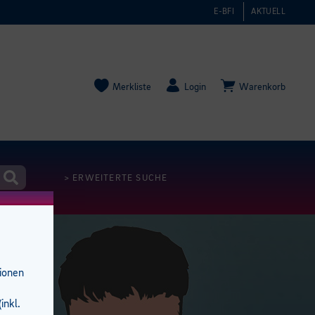
E-BFI
AKTUELL
Merkliste
Login
Warenkorb
> ERWEITERTE SUCHE
tionen
inkl.