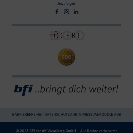
Jetzt folgen!
Facebook
Instagram
Linkedin
BARRIEREFREIHEIT
DATENSCHUTZ
AGB
IMPRESSUM
MOODLE AGB
Umgesetzt
mit
© 2025 BFI der AK Vorarlberg GmbH
– Alle Rechte vorbehalten