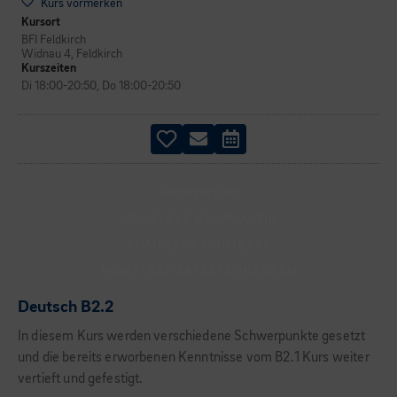
Kurs vormerken
Kursort
BFI Feldkirch
Widnau 4, Feldkirch
Kurszeiten
Di 18:00-20:50, Do 18:00-20:50
ABENDKURS
KOMPLEXE GRAMMATIK
KOMPLEXE HÖRTEXTE
KOMPLEXE SATZSTRUKTUREN
Deutsch B2.2
In diesem Kurs werden verschiedene Schwerpunkte gesetzt
und die bereits erworbenen Kenntnisse vom B2.1 Kurs weiter
vertieft und gefestigt.