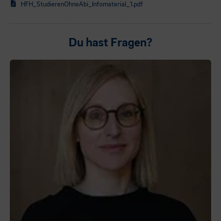
HFH_StudierenOhneAbi_Infomaterial_1.pdf
Du hast Fragen?