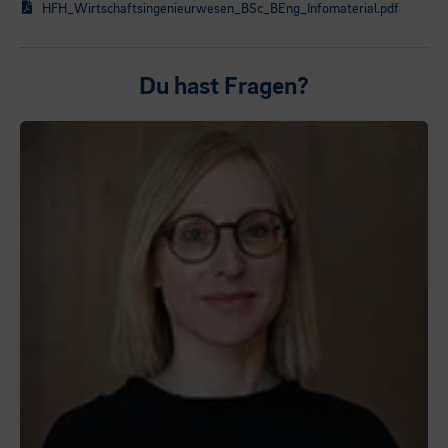
HFH_Wirtschaftsingenieurwesen_BSc_BEng_Infomaterial.pdf
Du hast Fragen?