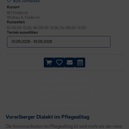
Kurs vormerken
Kursort
BFI Feldkirch
Widnau 4, Feldkirch
Kurszeiten
Di 08:30-12:20, Mi 08:30-12:20, Do 08:30-12:20
Termin auswählen
ALLTAGSBEGLEITUNG
BERUFLICHE PERSPEKTIVEN
ERWEITERTER WORTSCHATZ
PATIENTENBETREUUNG
Vorarlberger Dialekt im Pflegealltag
Die Kommunikation im Pflegealltag ist weit mehr als der reine