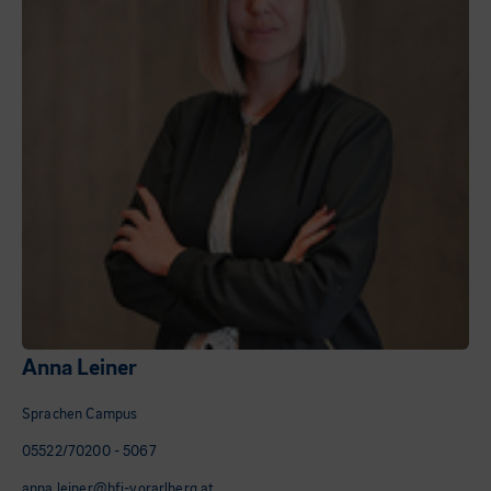
Anna Leiner
Sprachen Campus
05522/70200 - 5067
anna.leiner@bfi-vorarlberg.at