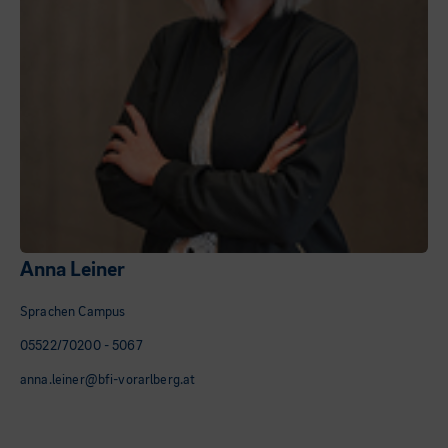
Anna Leiner
Sprachen Campus
05522/70200 - 5067
anna.leiner@bfi-vorarlberg.at