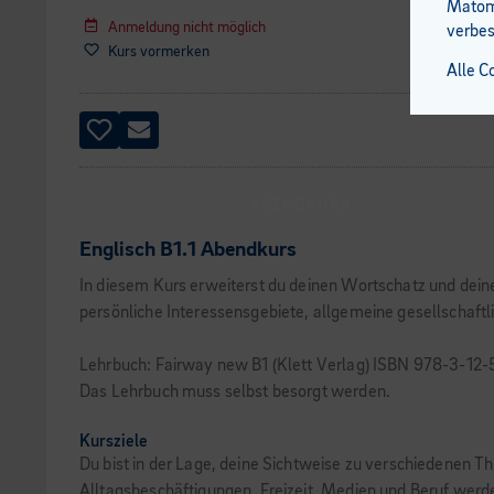
Matomo
Anmeldung nicht möglich
verbes
Kurs vormerken
Alle C
ABENDKURS
Englisch B1.1 Abendkurs
In diesem Kurs erweiterst du deinen Wortschatz und dei
persönliche Interessensgebiete, allgemeine gesellschaft
Lehrbuch: Fairway new B1 (Klett Verlag) ISBN 978-3-12
Das Lehrbuch muss selbst besorgt werden.
Kursziele
Du bist in der Lage, deine Sichtweise zu verschiedenen 
Alltagsbeschäftigungen, Freizeit, Medien und Beruf werden