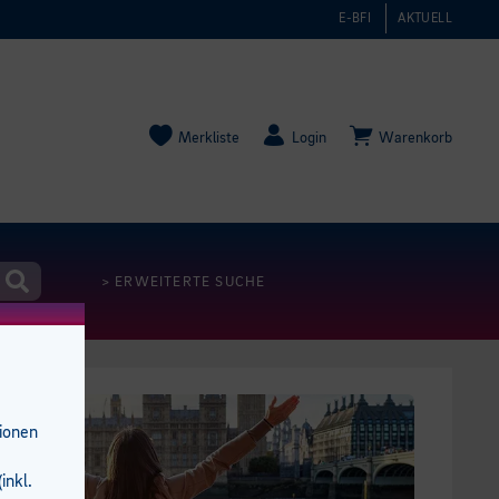
E-BFI
AKTUELL
Merkliste
Login
Warenkorb
> ERWEITERTE SUCHE
tionen
inkl.