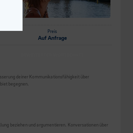
Preis
Auf Anfrage
ERWEITERTER WORTSCHATZ
esserung deiner Kommunikationsfähigkeit über
ebiet begegnen.
tellung beziehen und argumentieren. Konversationen über