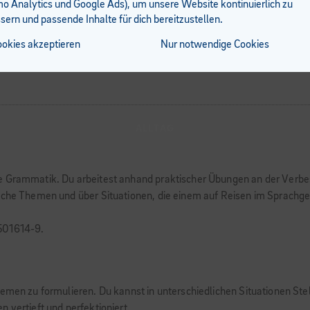
 Analytics und Google Ads), um unsere Website kontinuierlich zu
sern und passende Inhalte für dich bereitzustellen.
ookies akzeptieren
Nur notwendige Cookies
ALLTAG
ne Grammatik. Du arbeitest anhand praktischer Übungen an der Verb
liche Themen und über Situationen, die einem auf Reisen im Sprachg
-501614-9.
Themen zu formulieren. Du kannst in unterschiedlichen Situationen S
 vertieft und perfektioniert.