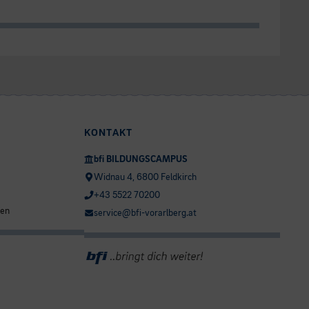
KONTAKT
bfi BILDUNGSCAMPUS
Widnau 4, 6800 Feldkirch
+43 5522 70200
ten
service@bfi-vorarlberg.at