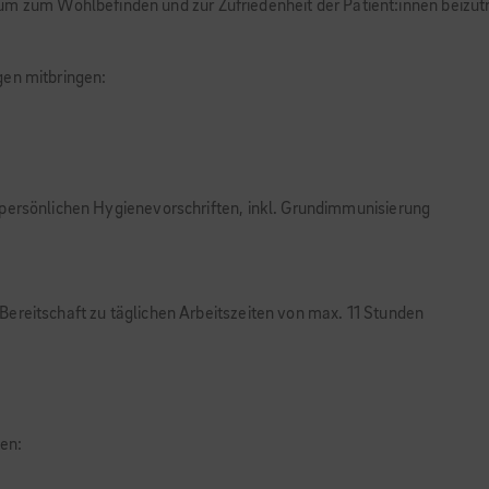
um zum Wohlbefinden und zur Zufriedenheit der Patient:innen beizut
gen mitbringen:
 persönlichen Hygienevorschriften, inkl. Grundimmunisierung
ereitschaft zu täglichen Arbeitszeiten von max. 11 Stunden
en: