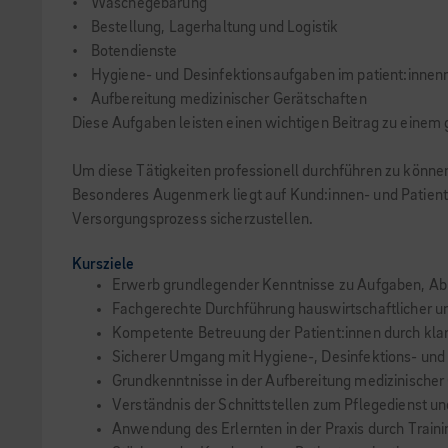
• Wäschegebarung
• Bestellung, Lagerhaltung und Logistik
• Botendienste
• Hygiene- und Desinfektionsaufgaben im patient:innen
• Aufbereitung medizinischer Gerätschaften
Diese Aufgaben leisten einen wichtigen Beitrag zu einem 
Um diese Tätigkeiten professionell durchführen zu können
Besonderes Augenmerk liegt auf Kund:innen- und Patient:
Versorgungsprozess sicherzustellen.
Kursziele
Erwerb grundlegender Kenntnisse zu Aufgaben, Ablä
Fachgerechte Durchführung hauswirtschaftlicher und
Kompetente Betreuung der Patient:innen durch klar
Sicherer Umgang mit Hygiene-, Desinfektions- und
Grundkenntnisse in der Aufbereitung medizinischer
Verständnis der Schnittstellen zum Pflegedienst u
Anwendung des Erlernten in der Praxis durch Traini