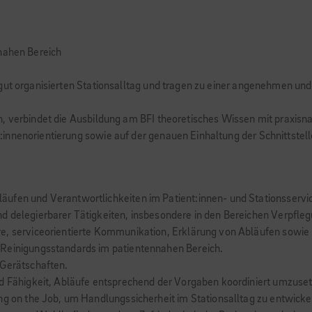
nahen Bereich
gut organisierten Stationsalltag und tragen zu einer angenehmen und
, verbindet die Ausbildung am BFI theoretisches Wissen mit praxisna
innenorientierung sowie auf der genauen Einhaltung der Schnittstell
ufen und Verantwortlichkeiten im Patient:innen- und Stationsservi
 delegierbarer Tätigkeiten, insbesondere in den Bereichen Verpfleg
e, serviceorientierte Kommunikation, Erklärung von Abläufen sowie 
 Reinigungsstandards im patientennahen Bereich.
 Gerätschaften.
nd Fähigkeit, Abläufe entsprechend der Vorgaben koordiniert umzuse
ng on the Job, um Handlungssicherheit im Stationsalltag zu entwicke