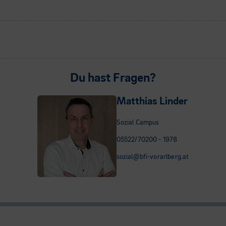
Du hast Fragen?
Matthias Linder
Sozial Campus
05522/70200 - 1978
sozial@bfi-vorarlberg.at