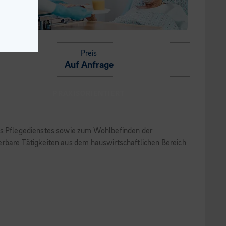
Preis
Auf Anfrage
PRAXISORIENTIERT
des Pflegedienstes sowie zum Wohlbefinden der
ierbare Tätigkeiten aus dem hauswirtschaftlichen Bereich