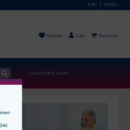
E-BFI
AKTUELL
Merkliste
Login
Warenkorb
> ERWEITERTE SUCHE
tionen
inkl.