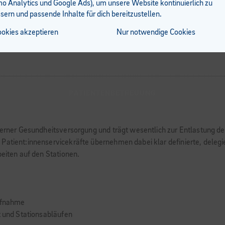
 Analytics und Google Ads), um unsere Website kontinuierlich zu
sern und passende Inhalte für dich bereitzustellen.
ookies akzeptieren
Nur notwendige Cookies
PATIENTENBETREUUNG
moderner Gesundheitsversorgung und trägt wesentlich zur Entlastung 
Patient:innenservicekräfte übernehmen dabei klar definierte, deleg
beiten auf den Stationen.
ufnahme
t und Stationsabläufen