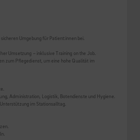
 sicheren Umgebung für Patient:innen bei.
her Umsetzung – inklusive Training on the Job.
en zum Pflegedienst, um eine hohe Qualität im
ce.
ung, Administration, Logistik, Botendienste und Hygiene.
Unterstützung im Stationsalltag.
tzen.
ln.