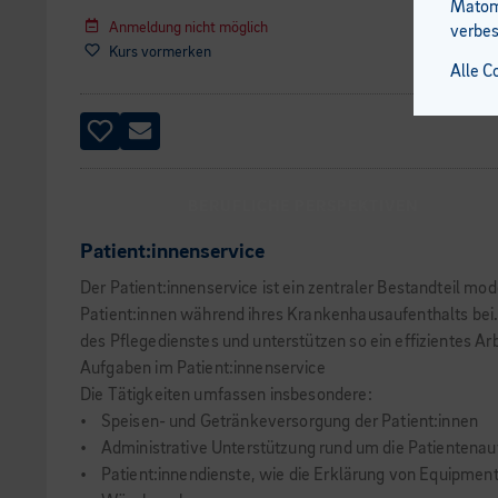
Matomo
Anmeldung nicht möglich
verbes
Kurs vormerken
Alle C
BERUFLICHE PERSPEKTIVEN
Patient:innenservice
Der Patient:innenservice ist ein zentraler Bestandteil 
Patient:innen während ihres Krankenhausaufenthalts bei. 
des Pflegedienstes und unterstützen so ein effizientes Ar
Aufgaben im Patient:innenservice
Die Tätigkeiten umfassen insbesondere:
• Speisen- und Getränkeversorgung der Patient:innen
• Administrative Unterstützung rund um die Patientena
• Patient:innendienste, wie die Erklärung von Equipmen