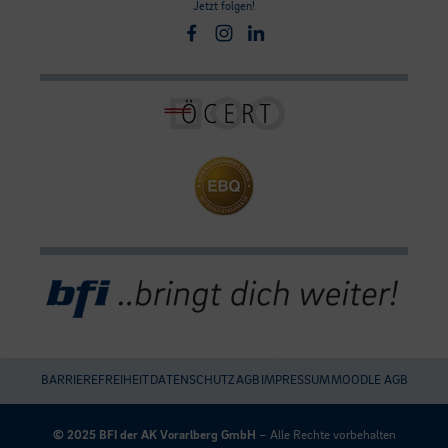
Jetzt folgen!
Facebook
Instagram
Linkedin
BARRIEREFREIHEIT
DATENSCHUTZ
AGB
IMPRESSUM
MOODLE AGB
Umgesetzt
mit
© 2025 BFI der AK Vorarlberg GmbH
– Alle Rechte vorbehalten