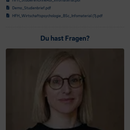
HFH_StudierenOhneAbi_Infomaterial.pdf
Demo_Studienbrief.pdf
HFH_Wirtschaftspsychologie_BSc_Infomaterial (1).pdf
Du hast Fragen?