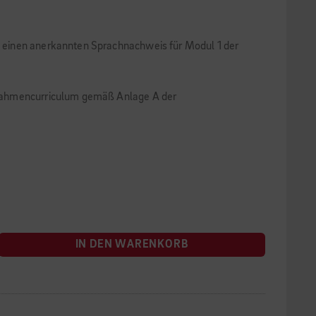
t einen anerkannten Sprachnachweis für Modul 1 der
m Rahmencurriculum gemäß Anlage A der
IN DEN WARENKORB