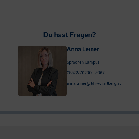
Du hast Fragen?
Anna Leiner
Sprachen Campus
05522/70200 - 5067
anna.leiner@bfi-vorarlberg.at