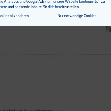
 Analytics und Google Ads), um unsere Website kontinuierlich zu
Kursort
sern und passende Inhalte für dich bereitzustellen.
BFI Feldkirch
Widnau 4, Feldkirch
ookies akzeptieren
Nur notwendige Cookies
Kurszeiten
Di 09:00-17:00
TAGESKURS