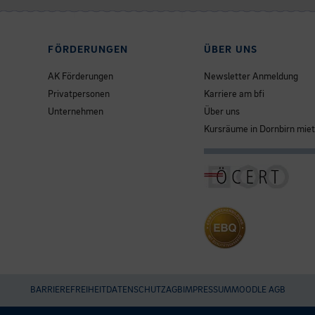
FÖRDERUNGEN
ÜBER UNS
AK Förderungen
Newsletter Anmeldung
Privatpersonen
Karriere am bfi
Unternehmen
Über uns
Kursräume in Dornbirn mie
BARRIEREFREIHEIT
DATENSCHUTZ
AGB
IMPRESSUM
MOODLE AGB
Umgesetzt