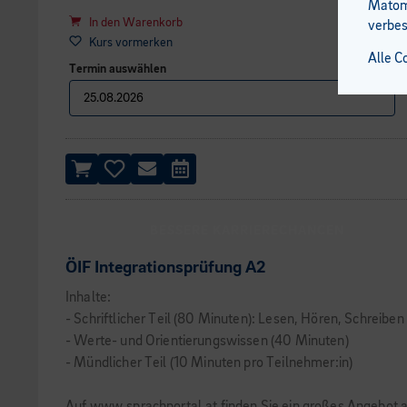
Matomo
In den Warenkorb
verbes
Kurs vormerken
Alle C
Termin auswählen
BESSERE KARRIERECHANCEN
ÖIF Integrationsprüfung A2
Inhalte:
- Schriftlicher Teil (80 Minuten): Lesen, Hören, Schreiben
- Werte- und Orientierungswissen (40 Minuten)
- Mündlicher Teil (10 Minuten pro Teilnehmer:in)