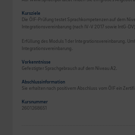
Auf www.sprachportal.at finden Sie ein großes Angebot 
Kursziele
Die ÖIF-Prüfung testet Sprachkompetenzen auf dem Nivea
Integrationsvereinbarung (nach IV-V 2017 sowie IntG-DV)
Erfüllung des Moduls 1 der Integrationsvereinbarung. U
Integrationsvereinbarung.
Vorkenntnisse
Gefestigter Sprachgebrauch auf dem Niveau A2.
Abschlussinformation
Sie erhalten nach positivem Abschluss vom ÖIF ein Zertif
Kursnummer
2601268651