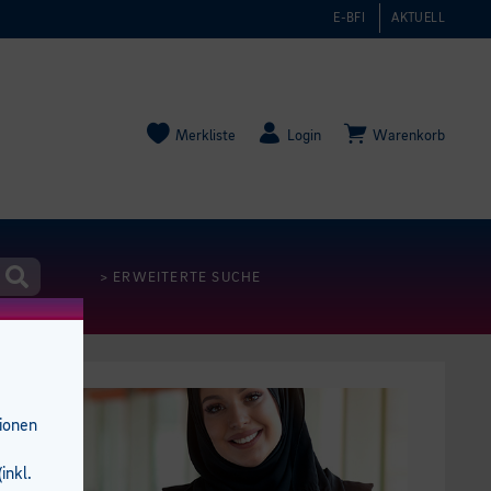
E-BFI
AKTUELL
Merkliste
Login
Warenkorb
> ERWEITERTE SUCHE
tionen
inkl.