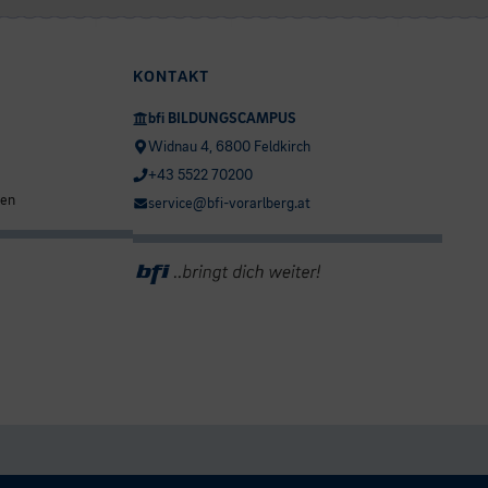
KONTAKT
bfi BILDUNGSCAMPUS
Widnau 4, 6800 Feldkirch
+43 5522 70200
ten
service@bfi-vorarlberg.at