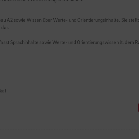
an kostenlosen Vorbereitungsmaterialien.
u A2 sowie Wissen über Werte- und Orientierungsinhalte. Sie stell
 dar.
mfasst Sprachinhalte sowie Werte- und Orientierungswissen lt. de
ikat