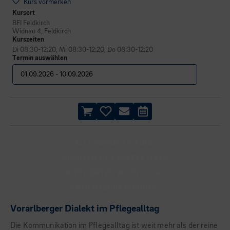
Kurs vormerken
Kursort
BFI Feldkirch
Widnau 4, Feldkirch
Kurszeiten
Di 08:30-12:20, Mi 08:30-12:20, Do 08:30-12:20
Termin auswählen
ALLTAGSBEGLEITUNG
BERUFLICHE PERSPEKTIVEN
ERWEITERTER WORTSCHATZ
PATIENTENBETREUUNG
Vorarlberger Dialekt im Pflegealltag
Die Kommunikation im Pflegealltag ist weit mehr als der reine