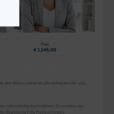
Preis
€ 1.245,00
TAGES- UND ABENDKURSE
du dein Wissen und lernst, die wichtigsten Um- und
uss selbstständig durchzuführen. Du verstehst den
er Abgrenzung in die Praxis umsetzen.