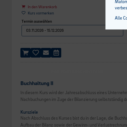
Matomo
In den Warenkorb
verbes
Kurs vormerken
Alle C
Termin auswählen
FÜR FORTGESCHRITTENE
Buchhaltung II
In diesem Kurs wird der Jahresabschluss eines Unternehm
Nachbuchungen im Zuge der Bilanzierung selbstständig d
Kursziele
Nach Abschluss des Kurses bist du in der Lage, die Buch
Aufbau der Bilanz sowie der Gewinn- und Verlustrechnun