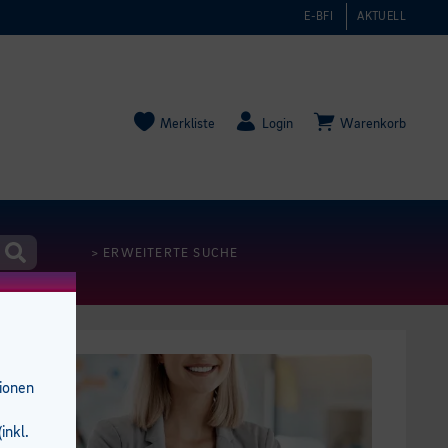
E-BFI
AKTUELL
Merkliste
Login
Warenkorb
> ERWEITERTE SUCHE
tionen
inkl.