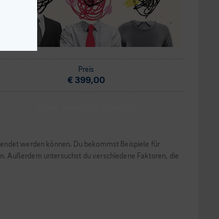
Preis
€ 399,00
START JEDERZEIT MÖGLICH
ewendet werden können. Du bekommst Beispiele für
en. Außerdem untersuchst du verschiedene Faktoren, die