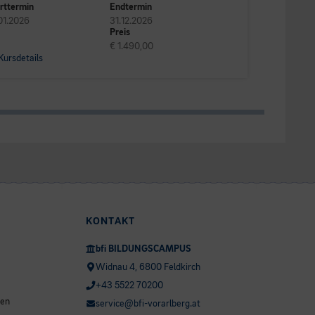
rttermin
Endtermin
01.2026
31.12.2026
Preis
€ 1.490,00
Kursdetails
KONTAKT
bfi BILDUNGSCAMPUS
Widnau 4, 6800 Feldkirch
+43 5522 70200
ten
service@bfi-vorarlberg.at