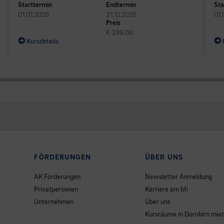
Starttermin
Endtermin
Sta
01.01.2026
31.12.2026
01.
Preis
€ 399,00
Kursdetails
FÖRDERUNGEN
ÜBER UNS
AK Förderungen
Newsletter Anmeldung
Privatpersonen
Karriere am bfi
Unternehmen
Über uns
Kursräume in Dornbirn mie