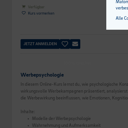
Matomo
Verfügbar
verbes
Kurs vormerken
Alle C
JETZT ANMELDEN
100% ONLINE
Werbepsychologie
In diesem Online-Kurs lernst du, wie psychologische Ko
wirkungsvolle Werbekampagnen präsentiert, analysierst 
die Werbewirkung beeinflussen, wie Emotionen, Kognition
Inhalte:
Modelle der Werbepsychologie
Wahrnehmung und Aufmerksamkeit