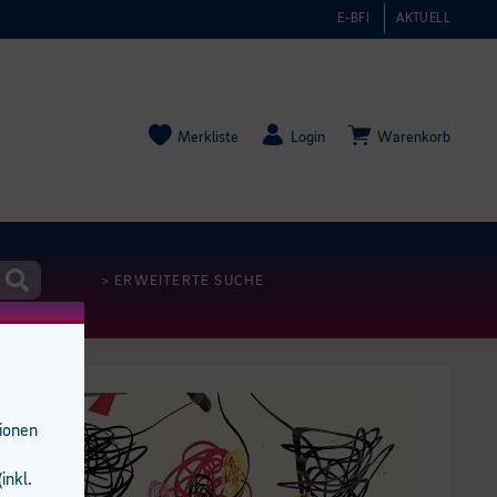
E-BFI
AKTUELL
Merkliste
Login
Warenkorb
> ERWEITERTE SUCHE
tionen
inkl.