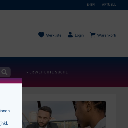
E-BFI
AKTUELL
Merkliste
Login
Warenkorb
> ERWEITERTE SUCHE
tionen
inkl.