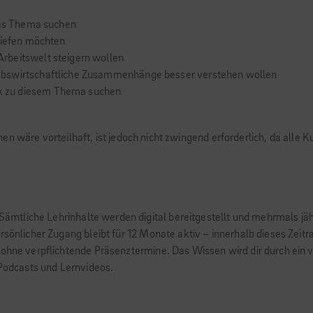
 das Thema suchen
tiefen möchten
rbeitswelt steigern wollen
ebswirtschaftliche Zusammenhänge besser verstehen wollen
k zu diesem Thema suchen
en wäre vorteilhaft, ist jedoch nicht zwingend erforderlich, da alle
. Sämtliche Lehrinhalte werden digital bereitgestellt und mehrmals jä
rsönlicher Zugang bleibt für 12 Monate aktiv – innerhalb dieses Zeit
 ohne verpflichtende Präsenztermine. Das Wissen wird dir durch ein v
 Podcasts und Lernvideos.