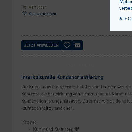
Matomo
Verfügbar
verbes
Kurs vormerken
Alle C
JETZT ANMELDEN
100% ONLINE
Interkulturelle Kundenorientierung
Der Kurs umfasst eine breite Palette von Themen wie die 
Kontexte, die Entwicklung von interkulturellen Kommunik
Kundenorientierungsinitiativen. Du lernst, wie du deine 
-zufriedenheit zu erreichen.
Inhalte:
Kultur und Kulturbegriff