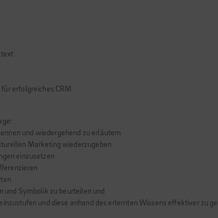
ntext
 für erfolgreiches CRM
age:
nennen und wiedergehend zu erläutern
lturellen Marketing wiederzugeben
ungen einzusetzen
ifferenzieren
rten
en und Symbolik zu beurteilen und
einzustufen und diese anhand des erlernten Wissens effektiver zu ge