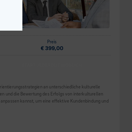
Preis
€ 399,00
START JEDERZEIT MÖGLICH
ientierungsstrategien an unterschiedliche kulturelle
n und die Bewertung des Erfolgs von interkulturellen
xte anpassen kannst, um eine effektive Kundenbindung und