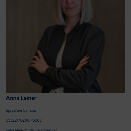
Anna Leiner
Sprachen Campus
05522/70200 - 5067
anna.leiner@bfi-vorarlberg.at