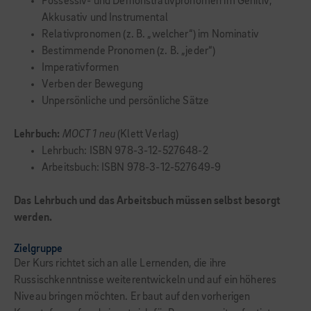
Possessiv- und Demonstrativpronomen im Genitiv,
Akkusativ und Instrumental
Relativpronomen (z. B. „welcher“) im Nominativ
Bestimmende Pronomen (z. B. „jeder“)
Imperativformen
Verben der Bewegung
Unpersönliche und persönliche Sätze
Lehrbuch:
MOCT 1 neu
(Klett Verlag)
Lehrbuch: ISBN 978-3-12-527648-2
Arbeitsbuch: ISBN 978-3-12-527649-9
Das Lehrbuch und das Arbeitsbuch müssen selbst besorgt
werden.
Zielgruppe
Der Kurs richtet sich an alle Lernenden, die ihre
Russischkenntnisse weiterentwickeln und auf ein höheres
Niveau bringen möchten. Er baut auf den vorherigen