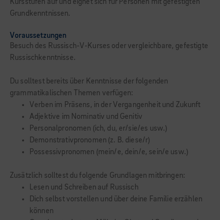
Kursstufen auf und eignet sich für Personen mit gefestigten
Grundkenntnissen.
Voraussetzungen
Besuch des Russisch-V-Kurses oder vergleichbare, gefestigte
Russischkenntnisse.
Du solltest bereits über Kenntnisse der folgenden
grammatikalischen Themen verfügen:
Verben im Präsens, in der Vergangenheit und Zukunft
Adjektive im Nominativ und Genitiv
Personalpronomen (ich, du, er/sie/es usw.)
Demonstrativpronomen (z. B. diese/r)
Possessivpronomen (mein/e, dein/e, sein/e usw.)
Zusätzlich solltest du folgende Grundlagen mitbringen:
Lesen und Schreiben auf Russisch
Dich selbst vorstellen und über deine Familie erzählen
können