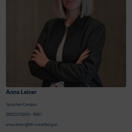
Anna Leiner
Sprachen Campus
05522/70200 - 5067
anna.leiner@bfi-vorarlberg.at