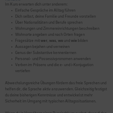
Im Kurs erwarten dich unter anderem:
Einfache Gespräche im Alltag führen
Dich selbst, deine Familie und Freunde vorstellen
Über Nationalitäten und Berufe sprechen
Wohnungen und Zimmereinrichtungen beschreiben
Wohnorte angeben und nach Orten fragen
Fragesätze mit
wer
,
was
,
wo
und
wie
bilden
Aussagen bejahen und verneinen
Genus der Substantive kennenlernen
Personal- und Possessivpronomen anwenden
Verben im Präsens und die e- und i-Konjugation
vertiefen
Abwechslungsreiche Übungen fördern das freie Sprechen und
helfen dir, die Sprache aktiv anzuwenden. Gleichzeitig festigst
du deine bisherigen Kenntnisse und entwickelst mehr
Sicherheit im Umgang mit typischen Alltagssituationen.