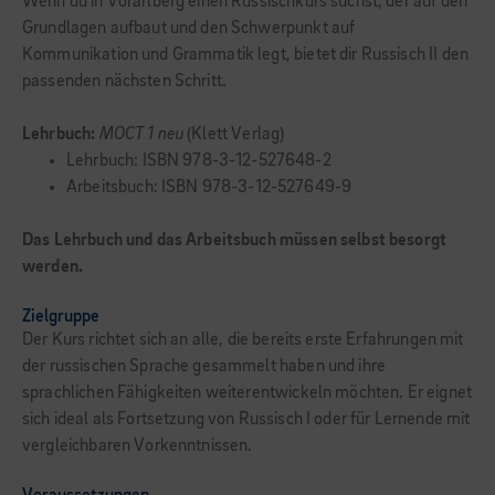
Wenn du in Vorarlberg einen Russischkurs suchst, der auf den
Grundlagen aufbaut und den Schwerpunkt auf
Kommunikation und Grammatik legt, bietet dir Russisch II den
passenden nächsten Schritt.
Lehrbuch:
MOCT 1 neu
(Klett Verlag)
Lehrbuch: ISBN 978-3-12-527648-2
Arbeitsbuch: ISBN 978-3-12-527649-9
Das Lehrbuch und das Arbeitsbuch müssen selbst besorgt
werden.
Zielgruppe
Der Kurs richtet sich an alle, die bereits erste Erfahrungen mit
der russischen Sprache gesammelt haben und ihre
sprachlichen Fähigkeiten weiterentwickeln möchten. Er eignet
sich ideal als Fortsetzung von Russisch I oder für Lernende mit
vergleichbaren Vorkenntnissen.