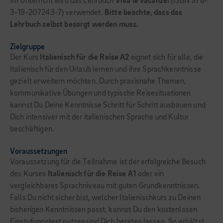
Im Unterricht wird das Lehrbuch
Viva le vacanze!
(ISBN 978-
3-19-207243-7) verwendet.
Bitte beachte, dass das
Lehrbuch selbst besorgt werden muss.
Zielgruppe
Der Kurs
Italienisch für die Reise A2
eignet sich für alle, die
Italienisch für den Urlaub lernen und ihre Sprachkenntnisse
gezielt erweitern möchten. Durch praxisnahe Themen,
kommunikative Übungen und typische Reisesituationen
kannst Du Deine Kenntnisse Schritt für Schritt ausbauen und
Dich intensiver mit der italienischen Sprache und Kultur
beschäftigen.
Voraussetzungen
Voraussetzung für die Teilnahme ist der erfolgreiche Besuch
des Kurses
Italienisch für die Reise A1
oder ein
vergleichbares Sprachniveau mit guten Grundkenntnissen.
Falls Du nicht sicher bist, welcher Italienischkurs zu Deinen
bisherigen Kenntnissen passt, kannst Du den kostenlosen
Einstufungstest nutzen und Dich beraten lassen. So erhältst