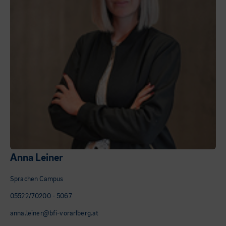
Anna Leiner
Sprachen Campus
05522/70200 - 5067
anna.leiner@bfi-vorarlberg.at