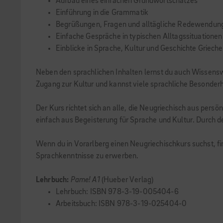
Aufbau eines einfachen Grundwortschatzes
Einführung in die Grammatik
Begrüßungen, Fragen und alltägliche Redewendun
Einfache Gespräche in typischen Alltagssituationen
Einblicke in Sprache, Kultur und Geschichte Griech
Neben den sprachlichen Inhalten lernst du auch Wissens
Zugang zur Kultur und kannst viele sprachliche Besonder
Der Kurs richtet sich an alle, die Neugriechisch aus pers
einfach aus Begeisterung für Sprache und Kultur. Durch den
Wenn du in Vorarlberg einen Neugriechischkurs suchst, f
Sprachkenntnisse zu erwerben.
Lehrbuch:
Pame! A1
(Hueber Verlag)
Lehrbuch: ISBN 978-3-19-005404-6
Arbeitsbuch: ISBN 978-3-19-025404-0