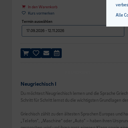
verbes
In den Warenkorb
Kurs vormerken
Alle C
Termin auswählen
ABENDKURS
Neugriechisch I
Du möchtest Neugriechisch lernen und die Sprache Griech
Schritt für Schritt lernst du die wichtigsten Grundlagen d
Griechisch zählt zu den ältesten Sprachen Europas und ha
„Telefon“, „Maschine“ oder „Auto“ – haben ihren Ursprung 