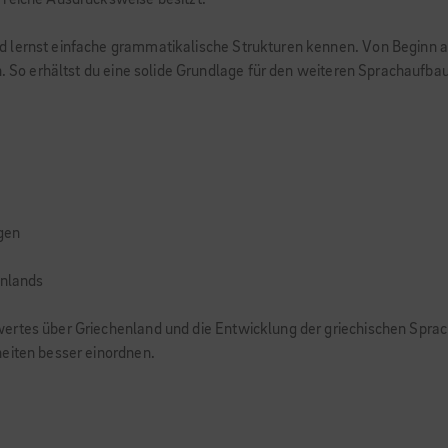
 reiche Ausdrucksweise besitzt.
nd lernst einfache grammatikalische Strukturen kennen. Von Begin
n. So erhältst du eine solide Grundlage für den weiteren Sprachaufbau
gen
enlands
wertes über Griechenland und die Entwicklung der griechischen Spra
heiten besser einordnen.