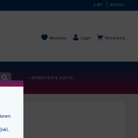
E-BFI
AKTUELL
Merkliste
Login
Warenkorb
> ERWEITERTE SUCHE
tionen
inkl.