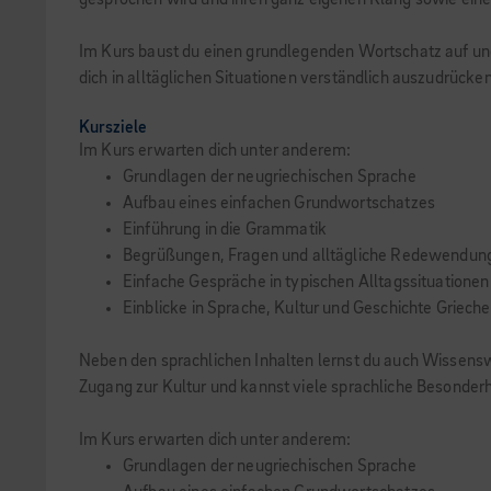
gesprochen wird und ihren ganz eigenen Klang sowie eine
Im Kurs baust du einen grundlegenden Wortschatz auf u
dich in alltäglichen Situationen verständlich auszudrücke
Kursziele
Im Kurs erwarten dich unter anderem:
Grundlagen der neugriechischen Sprache
Aufbau eines einfachen Grundwortschatzes
Einführung in die Grammatik
Begrüßungen, Fragen und alltägliche Redewendun
Einfache Gespräche in typischen Alltagssituationen
Einblicke in Sprache, Kultur und Geschichte Griech
Neben den sprachlichen Inhalten lernst du auch Wissens
Zugang zur Kultur und kannst viele sprachliche Besonder
Im Kurs erwarten dich unter anderem:
Grundlagen der neugriechischen Sprache