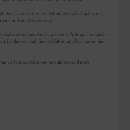
n in beiden Sprachräumen gut zurechtkommst.
h den ersten Unterrichtseinheiten beschäftigst du dich
 Sprache und ihre Anwendung.
sisch unterscheidet sich von jenem Portugals lediglich in
en. Entdecken auch Sie die Vielfalt und Faszination der
nehmer Lernatmosphäre kennenzulernen und erste