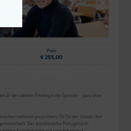
Preis
€ 255,00
PRAXISORIENTIERT
et dir den idealen Einstieg in die Sprache – ganz ohne
Menschen weltweit gesprochen. Ob für den Urlaub, den
rgemeinschaft. Das brasilianische Portugiesisch