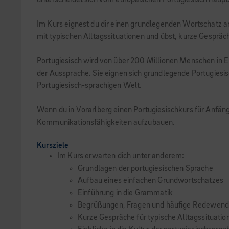
unterscheidet sich vom europäischen Portugiesisch haupt
Im Kurs eignest du dir einen grundlegenden Wortschatz an
mit typischen Alltagssituationen und übst, kurze Gespräch
Portugiesisch wird von über 200 Millionen Menschen in Eu
der Aussprache. Sie eignen sich grundlegende Portugiesisc
Portugiesisch-sprachigen Welt.
Wenn du in Vorarlberg einen Portugiesischkurs für Anfän
Kommunikationsfähigkeiten aufzubauen.
Kursziele
Im Kurs erwarten dich unter anderem:
Grundlagen der portugiesischen Sprache
Aufbau eines einfachen Grundwortschatzes
Einführung in die Grammatik
Begrüßungen, Fragen und häufige Redewen
Kurze Gespräche für typische Alltagssituatio