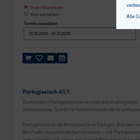
verbes
In den Warenkorb
Kurs vormerken
Alle C
Termin auswählen
ABENDKURS
Portugiesisch A1.1
Du möchtest Portugiesisch lernen und dich in alltäglichen
Vorkenntnisse. Schritt für Schritt lernst du die Grundlagen
Portugiesisch ist die Amtssprache in Portugal, Brasilien
Beruf oder aus persönlichem Interesse – mit Portugiesisch