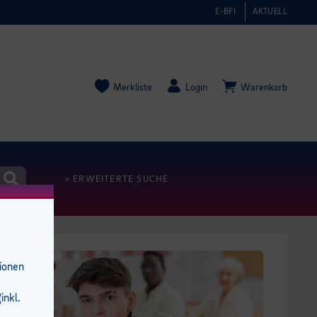
E-BFI
AKTUELL
Merkliste
Login
Warenkorb
> ERWEITERTE SUCHE
tionen
inkl.