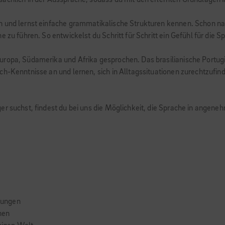
sächlich in der Aussprache, sodass du mit den erlernten Grundlage
 und lernst einfache grammatikalische Strukturen kennen. Schon nac
e zu führen. So entwickelst du Schritt für Schritt ein Gefühl für die
ropa, Südamerika und Afrika gesprochen. Das brasilianische Portugie
h-Kenntnisse an und lernen, sich in Alltagssituationen zurechtzufind
ger suchst, findest du bei uns die Möglichkeit, die Sprache in ange
dungen
nen