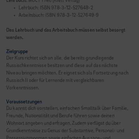
Lehrbuch:
MOCT 1 neu
(Klett Verlag)
Lehrbuch: ISBN 978-3-12-527648-2
Arbeitsbuch: ISBN 978-3-12-527649-9
Das Lehrbuch und das Arbeitsbuch müssen selbst besorgt
werden.
Zielgruppe
Der Kurs richtet sich an alle, die bereits grundlegende
Russischkenntnisse besitzen und diese auf das nächste
Niveau bringen möchten. Er eignet sich als Fortsetzung nach
Russisch II oder für Lernende mit vergleichbaren
Vorkenntnissen.
Voraussetzungen
Du kannst dich vorstellen, einfachen Smalltalk über Familie,
Freunde, Nationalität und Berufe führen sowie deinen
Wohnort angeben und erfragen. Zudem verfügst du über
Grundkenntnisse zu Genus der Substantive, Personal- und
Possessivpronomen sowie einfachen Aussage- und