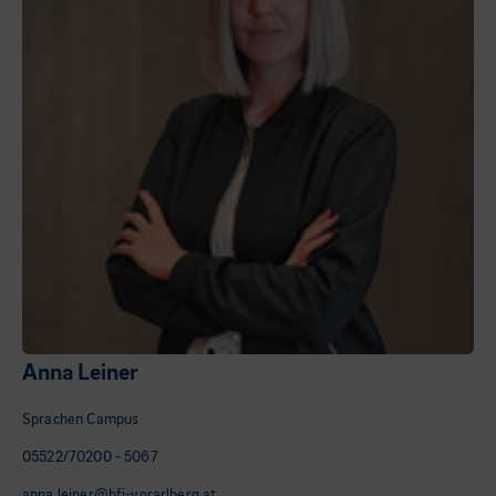
Anna Leiner
Sprachen Campus
05522/70200 - 5067
anna.leiner@bfi-vorarlberg.at