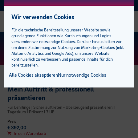
Facebook
Instagram
Linkedin
E-BFI
AKTUELL
Wir verwenden Cookies
Alle Business-Kurse
Alle Sozial Campus Kurse
Alle Sprachkurse
Alle Talente-Kurse
Management
Bildungsabschlüsse
Studiengänge
AK Förderungen
Einstufungstest
bfi Bildungscampus
bfi Standort Feldkirch
Stellenangebote
Für die technische Bereitstellung unserer Website sowie
grundlegende Funktionen wie Kursbuchungen und Logins
E-Learning Lehrgänge
Gesundheit
Deutsch
Berufsreifeprüfung
Mitarbeiter
Lehre mit Matura
100 % online zum Abschluss
Privatpersonen
Bildungsberatung
Standorte
bfi Standort Dornbirn
Trainer:innen
KURS FINDEN
> ERWEITERTE SUCHE
verwenden wir notwendige Cookies. Darüber hinaus bitten wir
um deine Zustimmung zur Nutzung von Marketing-Cookies (inkl.
Matomo Analytics und Google Ads), um unsere Website
EDV & KI
Medizinische Assistenzberufe
Englisch
Lehrabschluss
Sprachen
E-Learning plus
Öffentliche Aufträge
Unternehmen
bfi Freifahrt Ticket
BFI Team
kontinuierlich zu verbessern und passende Inhalte für dich
bereitzustellen.
Management
Pflege und Betreuung
Französisch
Lehre mit Matura
Campus der Lehrlinge
Berufsreifeprüfung
Förderungen
Karriere am bfi
Alle Cookies akzeptieren
Nur notwendige Cookies
CAMPUS DER LEHRLINGE
Marketing
Pädagogik
Italienisch
Pflichtschulabschluss
Lehrabschluss
bfi Service Plus
Kooperationspartner
Mein Auftritt & professionell
präsentieren
Rechnungswesen
Spanisch
Studiengänge
Pflichtschulabschluss
Unsere Campusbereiche
Für Lehrlinge | Sicher auftreten - Überzeugend präsentieren! I
Tageskurs I Präsenz I 7 UE
Weitere Sprachen
Öffentliche Auftraggeber
Pflegeassistenz & Pflegefachassistenz
Preis
€ 392,00
In den Warenkorb