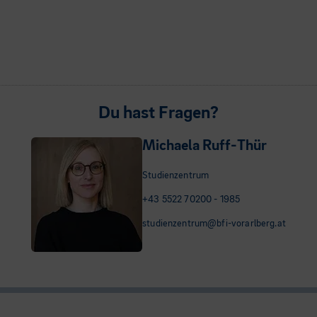
Du hast Fragen?
Michaela Ruff-Thür
Studienzentrum
+43 5522 70200 - 1985
studienzentrum@bfi-vorarlberg.at