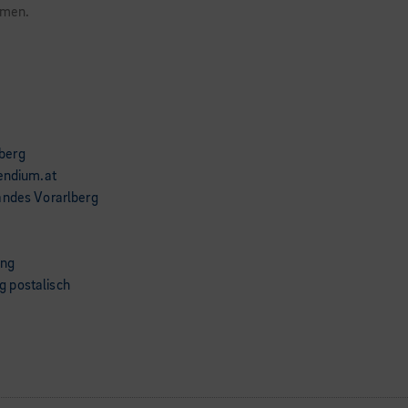
hmen.
berg
pendium.at
andes Vorarlberg
ung
 postalisch