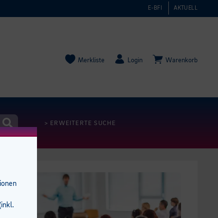
E-BFI
AKTUELL
Merkliste
Login
Warenkorb
> ERWEITERTE SUCHE
tionen
inkl.