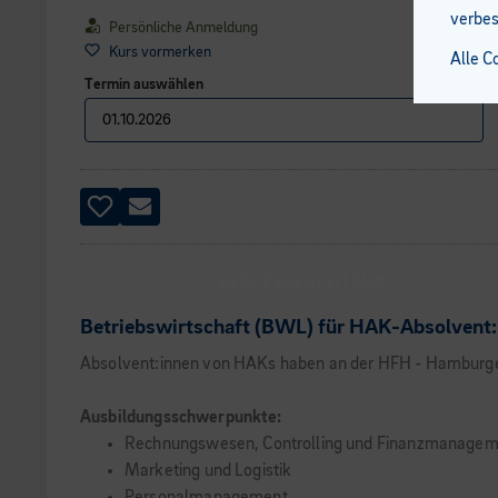
verbes
Persönliche Anmeldung
Kurs vormerken
Alle C
Termin auswählen
BERUFSBEGLEITEND
Betriebswirtschaft (BWL) für HAK-Absolvent:
Absolvent:innen von HAKs haben an der HFH - Hamburger
Ausbildungsschwerpunkte:
Rechnungswesen, Controlling und Finanzmanagem
Marketing und Logistik