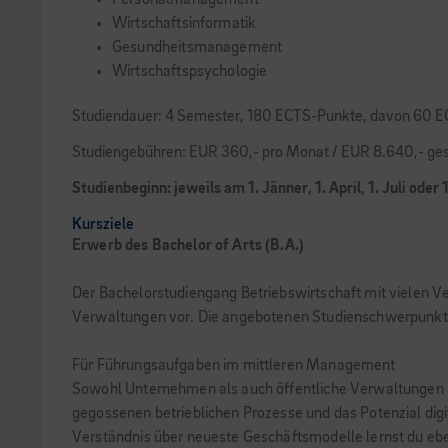
Personalmanagement
Wirtschaftsinformatik
Gesundheitsmanagement
Wirtschaftspsychologie
Studiendauer: 4 Semester, 180 ECTS-Punkte, davon 60 
Studiengebühren: EUR 360,- pro Monat / EUR 8.640,- ges
Studienbeginn:
jeweils am 1. Jänner, 1. April, 1. Juli oder
Kursziele
Erwerb des Bachelor of Arts (B.A.)
Der Bachelorstudiengang Betriebswirtschaft mit vielen V
Verwaltungen vor. Die angebotenen Studienschwerpunkte r
Für Führungsaufgaben im mittleren Management
Sowohl Unternehmen als auch öffentliche Verwaltungen benö
gegossenen betrieblichen Prozesse und das Potenzial di
Verständnis über neueste Geschäftsmodelle lernst du ebenf