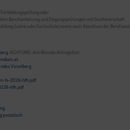
Fortbildungsprüfung oder
ahre Berufserfahrung und Eingangsprüfungen mit Gasthörerschaft
ildung (Lehre oder Fachschule) sowie nach Abschluss der Berufsausbi
berg
ACHTUNG: drei Monate Antragsfrist
pendium.at
andes Vorarlberg
um-fs-2026-hfh.pdf
2026-hfh.pdf
ung
 postalisch