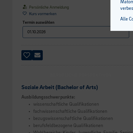
Matomo
Persönliche Anmeldung
verbes
Kurs vormerken
Alle C
Termin auswählen
BERUFLICHE PERSPEKTIVEN
Soziale Arbeit (Bachelor of Arts)
Ausbildungsschwerpunkte:
wissenschaftliche Qualifikationen
fachwissenschaftliche Qualifikationen
bezugswissenschaftliche Qualifikationen
berufsfeldbezogene Qualifikationen