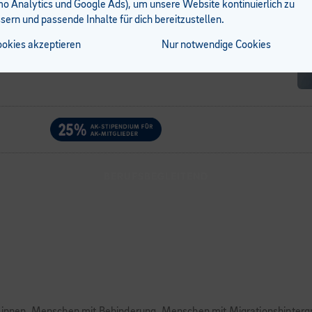
 Analytics und Google Ads), um unsere Website kontinuierlich zu
Kursort
sern und passende Inhalte für dich bereitzustellen.
Online
,
ookies akzeptieren
Nur notwendige Cookies
BERUFSBEGLEITEND