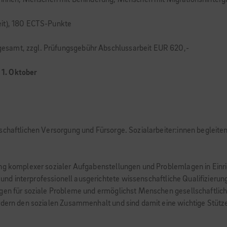
or:innen, Menschen mit Behinderung, Menschen mit Migrationshinterg
eit), 180 ECTS-Punkte
esamt, zzgl. Prüfungsgebühr Abschlussarbeit EUR 620,-
r 1. Oktober
lschaftlichen Versorgung und Fürsorge. Sozialarbeiter:innen beglei
ung komplexer sozialer Aufgabenstellungen und Problemlagen in Ein
r und interprofessionell ausgerichtete wissenschaftliche Qualifizierun
gen für soziale Probleme und ermöglichst Menschen gesellschaftliche 
rdern den sozialen Zusammenhalt und sind damit eine wichtige Stütze