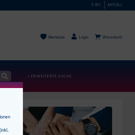
E-BFI
AKTUELL
Merkliste
Login
Warenkorb
> ERWEITERTE SUCHE
tionen
inkl.