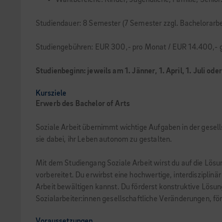
Wahlbereiche: Kinder, Jugendliche, Familie, Seni
Studiendauer: 8 Semester (7 Semester zzgl. Bachelorarb
Studiengebühren: EUR 300,- pro Monat / EUR 14.400,- g
Studienbeginn:
jeweils am 1. Jänner, 1. April, 1. Juli ode
Kursziele
Erwerb des Bachelor of Arts
Soziale Arbeit übernimmt wichtige Aufgaben in der gesel
sie dabei, ihr Leben autonom zu gestalten.
Mit dem Studiengang Soziale Arbeit wirst du auf die Lös
vorbereitet. Du erwirbst eine hochwertige, interdisziplinä
Arbeit bewältigen kannst. Du förderst konstruktive Lösun
Sozialarbeiter:innen gesellschaftliche Veränderungen, fö
Voraussetzungen