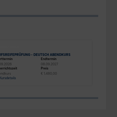
ENTE CAMPUS
UFSREIFEPRÜFUNG - DEUTSCH ABENDKURS
rttermin
Endtermin
09.2026
08.09.2027
errichtszeit
Preis
endkurs
€ 1.480,00
Kursdetails