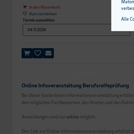
Matomo
In den Warenkorb
verbes
Kurs vormerken
Alle C
Termin auswählen
100% ONLINE
Online Infoveranstaltung Berufsreifeprüfung
Bei dieser kostenlosen Informationsveranstaltung erhält
den möglichen Fachbereichen, den Kosten und den Rahmenb
Anmeldungen sind nur
online
möglich.
Den Link zur Online-Informationsveranstaltung erhältst 