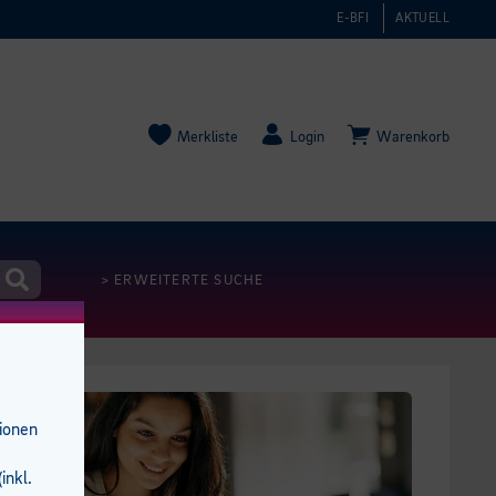
E-BFI
AKTUELL
Merkliste
Login
Warenkorb
> ERWEITERTE SUCHE
tionen
inkl.