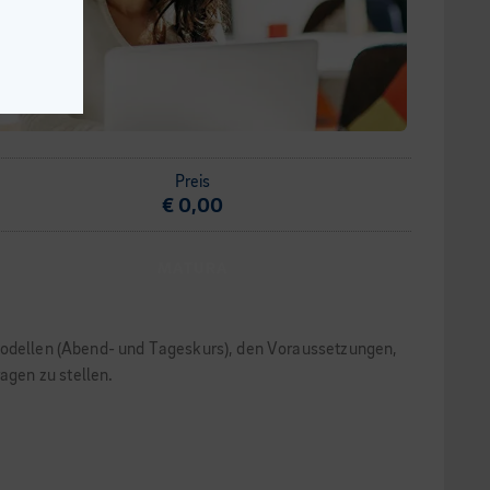
Preis
€ 0,00
MATURA
smodellen (Abend- und Tageskurs), den Voraussetzungen,
agen zu stellen.