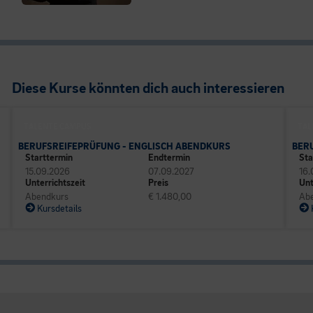
Diese Kurse könnten dich auch interessieren
TALENTE CAMPUS
TAL
BERUFSREIFEPRÜFUNG - ENGLISCH ABENDKURS
BER
Starttermin
Endtermin
Sta
15.09.2026
07.09.2027
16.
Unterrichtszeit
Preis
Unt
Abendkurs
€ 1.480,00
Ab
Kursdetails