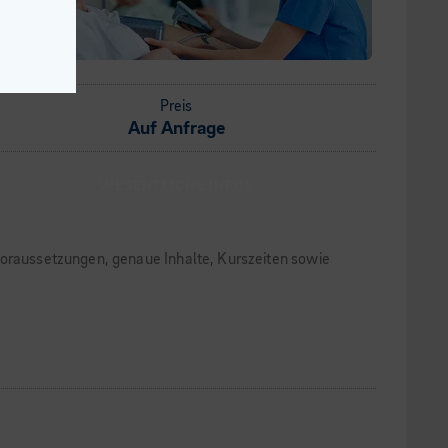
Preis
Auf Anfrage
WESENTLICHE INFOS
 Voraussetzungen, genaue Inhalte, Kurszeiten sowie