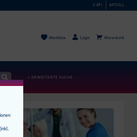
E-BFI
AKTUELL
Merkliste
Login
Warenkorb
> ERWEITERTE SUCHE
tionen
inkl.