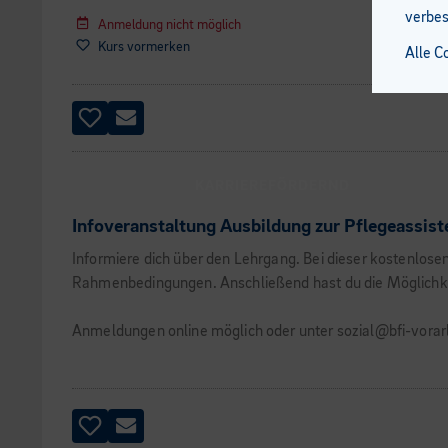
verbes
Anmeldung nicht möglich
Kurs vormerken
Alle C
KARRIEREFÖRDERND
Infoveranstaltung Ausbildung zur Pflegeassist
Informiere dich über den Lehrgang. Bei dieser kostenlose
Rahmenbedingungen. Anschließend hast du die Möglichkeit
Anmeldungen online möglich oder unter sozial@bfi-vorarl