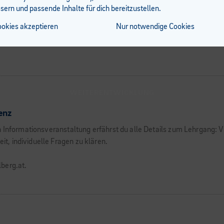
sern und passende Inhalte für dich bereitzustellen.
ookies akzeptieren
Nur notwendige Cookies
WEITERENTWICKLUNG
enz
n Informationsveranstaltung erfährst du alle Details zum Lehrgang:
, individuelle Fragen zu klären.
berg.at.