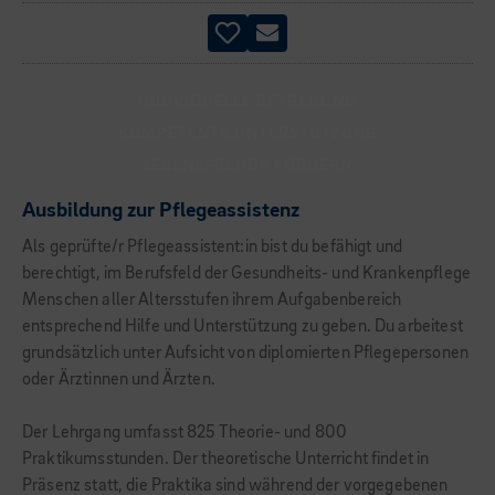
INDIVIDUELLE BETREUUNG
KOMPETENTE UNTERSTÜTZUNG
LEBENSFREUDE FÖRDERN
Ausbildung zur Pflegeassistenz
Als geprüfte/r Pflegeassistent:in bist du befähigt und
berechtigt, im Berufsfeld der Gesundheits- und Krankenpflege
Menschen aller Altersstufen ihrem Aufgabenbereich
entsprechend Hilfe und Unterstützung zu geben. Du arbeitest
grundsätzlich unter Aufsicht von diplomierten Pflegepersonen
oder Ärztinnen und Ärzten.
Der Lehrgang umfasst 825 Theorie- und 800
Praktikumsstunden. Der theoretische Unterricht findet in
Präsenz statt, die Praktika sind während der vorgegebenen