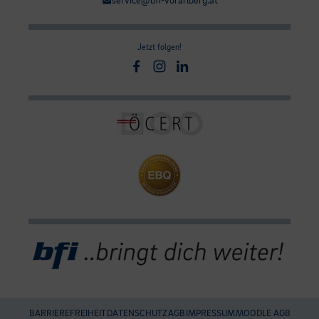
service@bfi-vorarlberg.at
Jetzt folgen!
Facebook
Instagram
Linkedin
BARRIEREFREIHEIT
DATENSCHUTZ
AGB
IMPRESSUM
MOODLE AGB